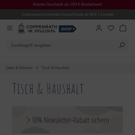
Kleines Geschenk ab 100 € Bestellwert
alt springen
Gratisversand innerhalb Deutschlands ab 69 €
|
Kontakt
Deko & Wohnen
Tisch & Haushalt
Tisch & Haushalt