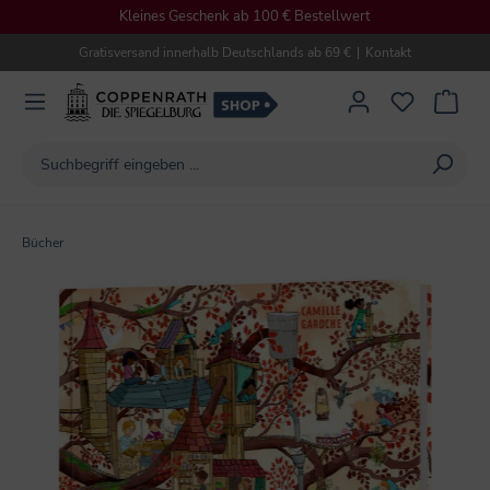
Kleines Geschenk ab 100 € Bestellwert
alt springen
Gratisversand innerhalb Deutschlands ab 69 €
|
Kontakt
Bücher
Bildergalerie überspringen