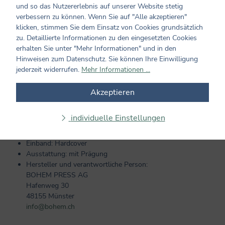
Bäumen erzählt und die Neugier für Botanik und Mythologie der
und so das Nutzererlebnis auf unserer Website stetig
uralten Riesen weckt. Bäume können ein Zuhause sein. Und wer
verbessern zu können. Wenn Sie auf "Alle akzeptieren"
hat noch nie davon geträumt, in einem zu leben?
klicken, stimmen Sie dem Einsatz von Cookies grundsätzlich
zu. Detaillierte Informationen zu den eingesetzten Cookies
erhalten Sie unter "Mehr Informationen" und in den
Hinweisen zum Datenschutz. Sie können Ihre Einwilligung
jederzeit widerrufen.
Mehr Informationen ...
Produktinformationen
Akzeptieren
Altersempfehlung: ab 3 Jahren
Seiten: 40
individuelle Einstellungen
Format: 27,5 x 34,3
Cover: Hardcover
Einband: Hardcover
Ausstattung: mit Prägung
Hersteller und verantwortliche Person:
BOHEM PRESS AG
Hafenweg 30
48155 Münster
info@bohem.ch