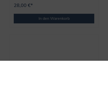
28,00 €*
In den Warenkorb
Prinzessin Lillifee-Geschichten (6 Lino-
Bücher)