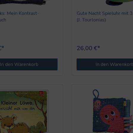
s: Mein Kontrast-
Gute Nacht Spieluhr mit 
uch
(J. Tourlonias)
€*
26,00 €*
In den Warenkorb
In den Warenkor