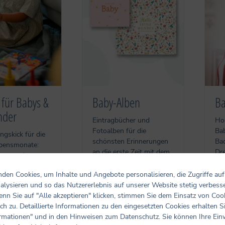
 für Babys &
Baby-Alben
Ba
nder
Eintragbücher und
Hoc
Fotoalben für die
Ba
ngskick für die
schönsten Erinnerungen
Ba
ebensmonate:
an die erste Zeit mit dem
Dre
cher machen
Baby.
den Cookies, um Inhalte und Angebote personalisieren, die Zugriffe auf
Zu den Baby-Alben
alysieren und so das Nutzererlebnis auf unserer Website stetig verbess
 Büchern
nn Sie auf "Alle akzeptieren" klicken, stimmen Sie dem Einsatz von Coo
ch zu. Detaillierte Informationen zu den eingesetzten Cookies erhalten S
rmationen" und in den Hinweisen zum Datenschutz. Sie können Ihre Ein