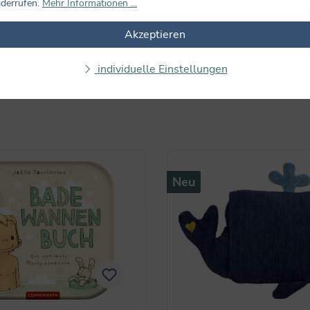
iderrufen.
Mehr Informationen ...
Altersempfehlung
Thema
Reihe
A
Akzeptieren
Preis
Bewertung mind.
individuelle Einstellungen
Neu