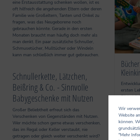
eine Erstausstattung schenken wollen, ist es
oft hilfreich die angehenden Eltern oder deren
Familie wie Großeltern, Tanten und Onkel zu
fragen, was das Neugeborene noch
gebrauchen könnte. Gerade in den ersten
Monaten braucht man häufig doch mehr als
man denkt. Ein paar zusätzliche Schnuller,
Schmusetücher, Mulltücher oder Windeln
kann man schließlich immer gut gebrauchen.
Bücher
Kleinki
Schnullerkette, Lätzchen,
Entwicklu
Beißring & Co. - Sinnvolle
ersten L
Babygeschenke mit Nutzen
Bilderbü
schlau!
Wir verwen
Großer Beliebtheit erfreut sich das
Website an
Zu den
Verschenken von Gegenständen mit Nutzen.
können. We
Wer möchte schon gerne etwas verschenken,
grundsätzli
das im Regal oder Keller verstaubt, nie
"Mehr Info
getragen oder gleich weiter verschenkt wird?