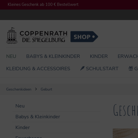
Kleines Geschenk ab 100 € Bestellwert
springen
Zur Hauptnavigation springen
NEU
BABYS & KLEINKINDER
KINDER
ERWAC
KLEIDUNG & ACCESSOIRES
SCHULSTART
G
Geschenkideen
Geburt
Gesch
Neu
Babys & Kleinkinder
Kinder