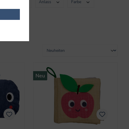
ltersklasse
Anlass
Farbe
Neu