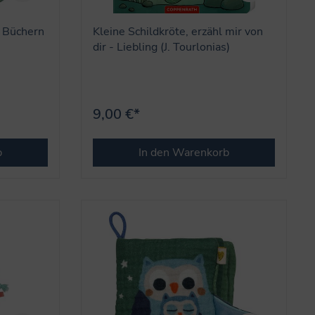
3 Büchern
Kleine Schildkröte, erzähl mir von
dir - Liebling (J. Tourlonias)
9,00 €*
b
In den Warenkorb