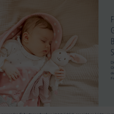
F
G
B
S
Di
Ob
d
F