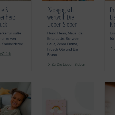
be &
Pädagogisch
Pr
enheit:
wertvoll: Die
Li
ück
Lieben Sieben
Kl
arke für süße
Hund Henri, Maus Ida,
Ers
henke von
Ente Lotte, Schwein
für
s Krabbeldecke.
Bella, Zebra Emma,
Frosch Ole und Bär
yGlück
Bruno.
Zu Die Lieben Sieben