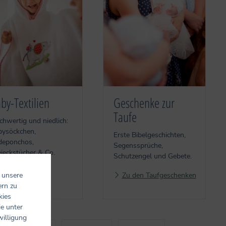
by-Textilien
Geschenke zur
Taufe
hwertig und niedlich:
bysöckchen,
Erste Bibelgeschichten,
deponchos,
Segenssprüche,
ieckstücher & Co.
Schutzengel und Gebete.
Zu den Textilien
 unsere
Zu den Taufgeschenken
ern zu
kies
ie unter
willigung