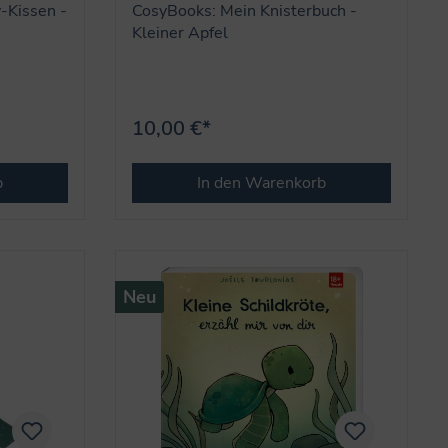
-Kissen -
CosyBooks: Mein Knisterbuch -
Kleiner Apfel
10,00 €*
b
In den Warenkorb
Neu