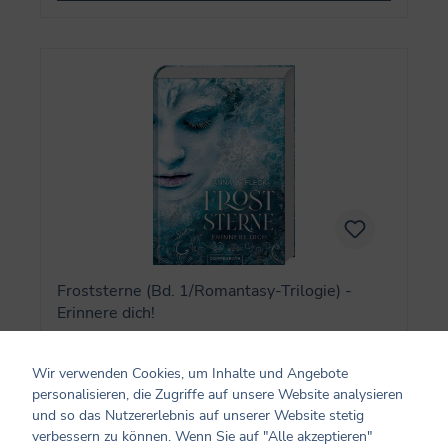
Froststerne (Bd. 1/Romantasy-Trilogie) -
Erinnere dich!
Wir verwenden Cookies, um Inhalte und Angebote
personalisieren, die Zugriffe auf unsere Website analysieren
22,00 €*
und so das Nutzererlebnis auf unserer Website stetig
verbessern zu können. Wenn Sie auf "Alle akzeptieren"