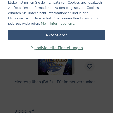
klicken, stimmen Sie dem Einsatz von Cookies grundsätzlich
In den Warenkorb
zu. Detaillierte Informationen zu den eingesetzten Cookies
erhalten Sie unter "Mehr Informationen" und in den
Hinweisen zum Datenschutz. Sie können Ihre Einwilligung
jederzeit widerrufen.
Mehr Informationen ...
Akzeptieren
individuelle Einstellungen
Meeresglühen (Bd.3) - Für immer versunken
20,00 €*