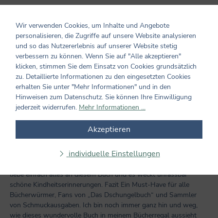
4
Bewertungen
Wir verwenden Cookies, um Inhalte und Angebote
27. Juni 2019 14:08
personalisieren, die Zugriffe auf unsere Website analysieren
und so das Nutzererlebnis auf unserer Website stetig
Bewertung mit 5 von 5 Sternen
verbessern zu können. Wenn Sie auf "Alle akzeptieren"
Qualität Jeder kennt die...
klicken, stimmen Sie dem Einsatz von Cookies grundsätzlich
Qualität Jeder kennt die Geschichte „Das Dschungelbuch“ doch
zu. Detaillierte Informationen zu den eingesetzten Cookies
der Coppenrath Verlag hat diese in eine wundersame Reise
erhalten Sie unter "Mehr Informationen" und in den
verwandelt. Mit viel Liebe, Hingabe, Details und kraftvollen
Hinweisen zum Datenschutz. Sie können Ihre Einwilligung
Farben wurden in dieser Schmuckausgabe hübsche Spielereien
jederzeit widerrufen.
Mehr Informationen ...
eingebaut die Qualitativ nicht besser sein können. Wundervolles
Design, ausgeklügelte „Extras“ und das alles so hochwertig, dass
Akzeptieren
dieses Buch jeden Cent wert ist. Inhalt „Das Dschungelbuch“ eine
Geschichte mit der ich aufgewachsen bin, berührend, mitreißend
individuelle Einstellungen
und wunderschön. Wir begleiten Mowgli und viele andere
wundervolle Charaktere auf ihrer Reise durch den Dschungel. Ich
liebe einfach alles an diesem Buch und es weckt unfassbar
schöne Kindheitserinnerungen. Fazit Ein Must-Have für alle
Bücherwürmer, Fans von „Das Dschungelbuch“ und Sammler
von Schmuckausgaben. Ich bin noch immer ganz hin und weg,
wie dieses wundervolle Buch in meinem Bücherregal aussieht