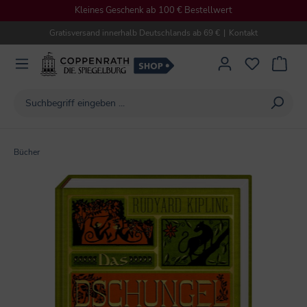
Kleines Geschenk ab 100 € Bestellwert
alt springen
Gratisversand innerhalb Deutschlands ab 69 €
|
Kontakt
Bücher
Bildergalerie überspringen