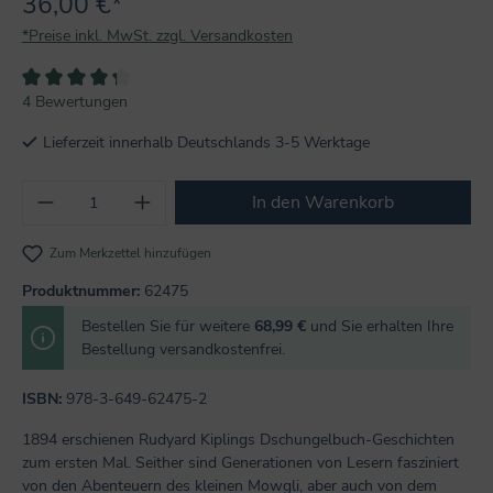
36,00 €*
*Preise inkl. MwSt. zzgl. Versandkosten
Durchschnittliche Bewertung von 4.2 von 5 Sternen
4 Bewertungen
Lieferzeit innerhalb Deutschlands 3-5 Werktage
Produkt Anzahl: Gib den gewünschten Wert
In den Warenkorb
Zum Merkzettel hinzufügen
Produktnummer:
62475
Bestellen Sie für weitere
68,99 €
und Sie erhalten Ihre
Bestellung versandkostenfrei.
ISBN:
978-3-649-62475-2
1894 erschienen Rudyard Kiplings Dschungelbuch-Geschichten
zum ersten Mal. Seither sind Generationen von Lesern fasziniert
von den Abenteuern des kleinen Mowgli, aber auch von dem