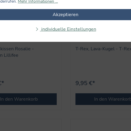
iderrufen.
Mehr Informationen ...
Akzeptieren
individuelle Einstellungen
issen Rosalie -
T-Rex, Lava-Kugel - T-Re
n Lillifee
€*
9,95 €*
In den Warenkorb
In den Warenkor