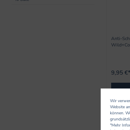
Anti-Sch
Wild+Co
9,95 €
Wir verwen
Website an
können. We
grundsätzli
"Mehr Info