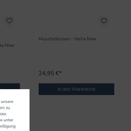
Muschelkissen - Nella Nixe
la Nixe
24,95 €*
b
In den Warenkorb
 unsere
ern zu
kies
ie unter
willigung