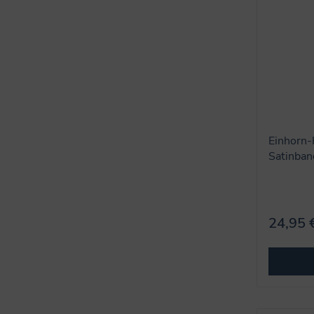
Einhorn-
Satinban
Lillifee
24,95 