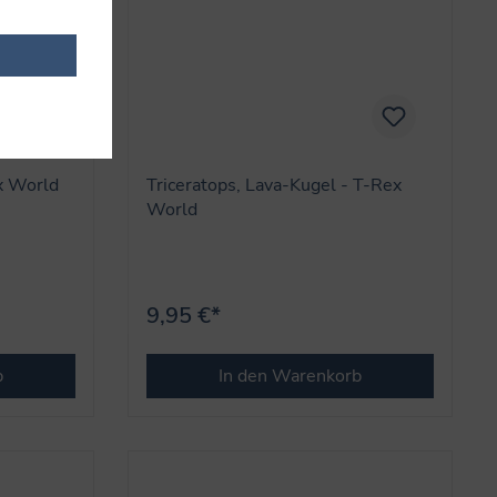
x World
Triceratops, Lava-Kugel - T-Rex
World
9,95 €*
b
In den Warenkorb