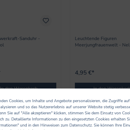
werkraft-Sanduhr -
Leuchtende Figuren
ol
Meerjungfrauenwelt - Nel
*
4,95 €*
In den Warenkorb
In den Warenkor
den Cookies, um Inhalte und Angebote personalisieren, die Zugriffe auf
alysieren und so das Nutzererlebnis auf unserer Website stetig verbess
nn Sie auf "Alle akzeptieren" klicken, stimmen Sie dem Einsatz von Coo
ch zu. Detaillierte Informationen zu den eingesetzten Cookies erhalten S
rmationen" und in den Hinweisen zum Datenschutz. Sie können Ihre Ein