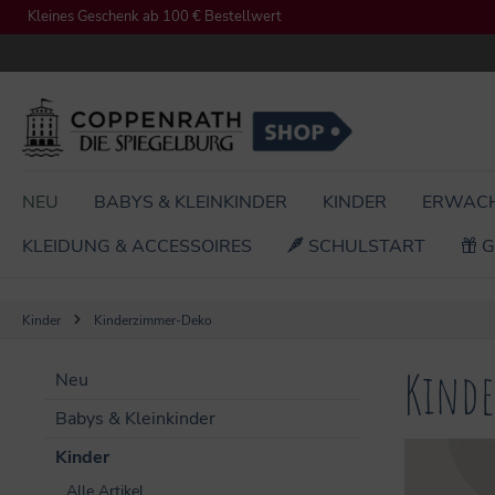
Kleines Geschenk ab 100 € Bestellwert
springen
Zur Hauptnavigation springen
NEU
BABYS & KLEINKINDER
KINDER
ERWAC
KLEIDUNG & ACCESSOIRES
SCHULSTART
G
Kinder
Kinderzimmer-Deko
Kind
Neu
Babys & Kleinkinder
Kinder
Alle Artikel