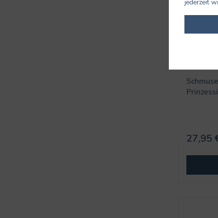
jederzeit w
Schmusek
Prinzessi
27,95 