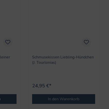
leiner
Schmusekissen Liebling-Hündchen
(J. Tourlonias)
24,95 €*
b
In den Warenkorb