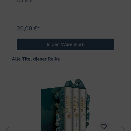
Atlantis
20,00 €*
In den Warenkorb
Produktgalerie überspringen
Alle Titel dieser Reihe