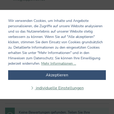
Kundenmeinungen
Wir verwenden Cookies, um Inhalte und Angebote
personalisieren, die Zugriffe auf unsere Website analysieren
0 von 0 Bewertungen
und so das Nutzererlebnis auf unserer Website stetig
verbessern zu können. Wenn Sie auf "Alle akzeptieren"
klicken, stimmen Sie dem Einsatz von Cookies grundsätzlich
Bewerten Sie dieses Produkt!
Durchschnittliche Bewertung von 0 von 5 Sternen
zu. Detaillierte Informationen zu den eingesetzten Cookies
Teilen Sie Ihre Erfahrungen mit dem Produkt mit anderen
erhalten Sie unter "Mehr Informationen" und in den
Kunden. Ihre Bewertung darf sich ausschließlich auf Produkte
Hinweisen zum Datenschutz. Sie können Ihre Einwilligung
aus verifizierten Käufen beziehen. Diesen Zusammenhang stellen
jederzeit widerrufen.
Mehr Informationen ...
wir sicher, indem Bewertungen nur mit einem vorhandenen
Kundenkonto möglich sind.
Akzeptieren
Bewertung schreiben
individuelle Einstellungen
Bewertungen nur in der aktuellen Sprache anzeigen.
Keine Bewertungen gefunden. Teilen Sie Ihre