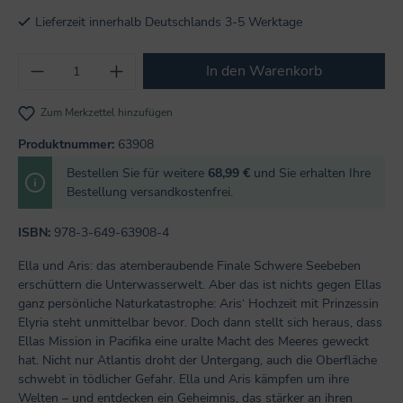
Lieferzeit innerhalb Deutschlands 3-5 Werktage
Produkt Anzahl: Gib den gewünschten Wert
In den Warenkorb
Zum Merkzettel hinzufügen
Produktnummer:
63908
Bestellen Sie für weitere
68,99 €
und Sie erhalten Ihre
Bestellung versandkostenfrei.
ISBN:
978-3-649-63908-4
Ella und Aris: das atemberaubende Finale Schwere Seebeben
erschüttern die Unterwasserwelt. Aber das ist nichts gegen Ellas
ganz persönliche Naturkatastrophe: Aris‘ Hochzeit mit Prinzessin
Elyria steht unmittelbar bevor. Doch dann stellt sich heraus, dass
Ellas Mission in Pacifika eine uralte Macht des Meeres geweckt
hat. Nicht nur Atlantis droht der Untergang, auch die Oberfläche
schwebt in tödlicher Gefahr. Ella und Aris kämpfen um ihre
Welten – und entdecken ein Geheimnis, das stärker an ihren