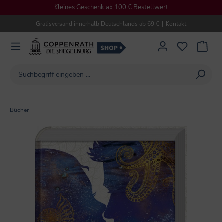
Kleines Geschenk ab 100 € Bestellwert
alt springen
Gratisversand innerhalb Deutschlands ab 69 €
|
Kontakt
Bücher
Bildergalerie überspringen