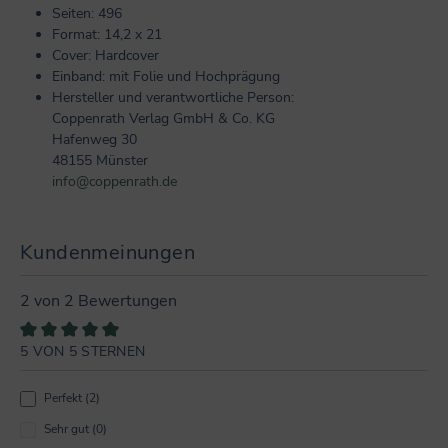
Seiten: 496
Format: 14,2 x 21
Cover: Hardcover
Einband: mit Folie und Hochprägung
Hersteller und verantwortliche Person:
Coppenrath Verlag GmbH & Co. KG
Hafenweg 30
48155 Münster
info@coppenrath.de
Kundenmeinungen
2 von 2 Bewertungen
5 VON 5 STERNEN
Durchschnittliche Bewertung von 5 von 5 Sternen
Perfekt (2)
Sehr gut (0)