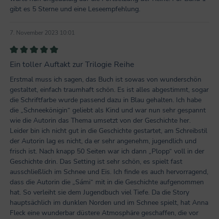
gibt es 5 Sterne und eine Leseempfehlung.
7. November 2023 10:01
Bewertung mit 5 von 5 Sternen
Ein toller Auftakt zur Trilogie Reihe
Erstmal muss ich sagen, das Buch ist sowas von wunderschön
gestaltet, einfach traumhaft schön. Es ist alles abgestimmt, sogar
die Schriftfarbe wurde passend dazu in Blau gehalten. Ich habe
die „Schneekönigin“ geliebt als Kind und war nun sehr gespannt
wie die Autorin das Thema umsetzt von der Geschichte her.
Leider bin ich nicht gut in die Geschichte gestartet, am Schreibstil
der Autorin lag es nicht, da er sehr angenehm, jugendlich und
frisch ist. Nach knapp 50 Seiten war ich dann „Plopp“ voll in der
Geschichte drin. Das Setting ist sehr schön, es spielt fast
ausschließlich im Schnee und Eis. Ich finde es auch hervorragend,
dass die Autorin die „Sámi“ mit in die Geschichte aufgenommen
hat. So verleiht sie dem Jugendbuch viel Tiefe. Da die Story
hauptsächlich im dunklen Norden und im Schnee spielt, hat Anna
Fleck eine wunderbar düstere Atmosphäre geschaffen, die vor