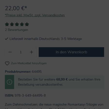
22,00 €*
*Preise inkl. MwSt. zzgl. Versandkosten
Durchschnittliche Bewertung von 5 von 5 Sternen
2 Bewertungen
Lieferzeit innerhalb Deutschlands 3-5 Werktage
Produkt Anzahl: Gib den gewünschten Wert
In den Warenkorb
Zum Merkzettel hinzufügen
Produktnummer:
64495
Bestellen Sie für weitere
68,99 €
und Sie erhalten Ihre
Bestellung versandkostenfrei.
ISBN:
978-3-649-64495-8
Zum Dahinschmelzen: die neue magische Romantasy-Trilogie von