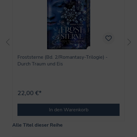
Froststerne (Bd. 2/Romantasy-Trilogie) -
Durch Traum und Eis
22,00 €*
In den Warenkorb
Produktgalerie überspringen
Alle Titel dieser Reihe