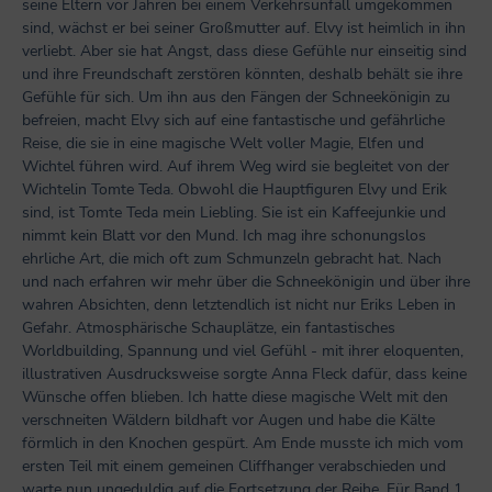
seine Eltern vor Jahren bei einem Verkehrsunfall umgekommen
sind, wächst er bei seiner Großmutter auf. Elvy ist heimlich in ihn
verliebt. Aber sie hat Angst, dass diese Gefühle nur einseitig sind
und ihre Freundschaft zerstören könnten, deshalb behält sie ihre
Gefühle für sich. Um ihn aus den Fängen der Schneekönigin zu
befreien, macht Elvy sich auf eine fantastische und gefährliche
Reise, die sie in eine magische Welt voller Magie, Elfen und
Wichtel führen wird. Auf ihrem Weg wird sie begleitet von der
Wichtelin Tomte Teda. Obwohl die Hauptfiguren Elvy und Erik
sind, ist Tomte Teda mein Liebling. Sie ist ein Kaffeejunkie und
nimmt kein Blatt vor den Mund. Ich mag ihre schonungslos
ehrliche Art, die mich oft zum Schmunzeln gebracht hat. Nach
und nach erfahren wir mehr über die Schneekönigin und über ihre
wahren Absichten, denn letztendlich ist nicht nur Eriks Leben in
Gefahr. Atmosphärische Schauplätze, ein fantastisches
Worldbuilding, Spannung und viel Gefühl - mit ihrer eloquenten,
illustrativen Ausdrucksweise sorgte Anna Fleck dafür, dass keine
Wünsche offen blieben. Ich hatte diese magische Welt mit den
verschneiten Wäldern bildhaft vor Augen und habe die Kälte
förmlich in den Knochen gespürt. Am Ende musste ich mich vom
ersten Teil mit einem gemeinen Cliffhanger verabschieden und
warte nun ungeduldig auf die Fortsetzung der Reihe. Für Band 1