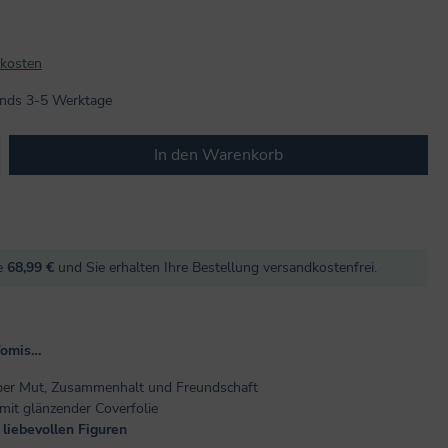
dkosten
lands 3-5 Werktage
b den gewünschten Wert ein oder benutze
In den Warenkorb
re
68,99 €
und Sie erhalten Ihre Bestellung versandkostenfrei.
Yomis…
er Mut, Zusammenhalt und Freundschaft
mit glänzender Coverfolie
 liebevollen Figuren