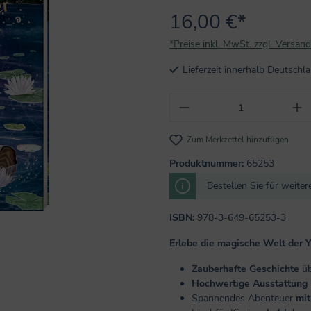
16,00 €*
*Preise inkl. MwSt. zzgl. Versan
Lieferzeit innerhalb Deutsch
Produkt Anzahl: Gi
Zum Merkzettel hinzufügen
Produktnummer:
65253
Bestellen Sie für weite
ISBN:
978-3-649-65253-3
Erlebe die magische Welt der 
Zauberhafte Geschichte
üb
Hochwertige Ausstattung
Spannendes Abenteuer
mit