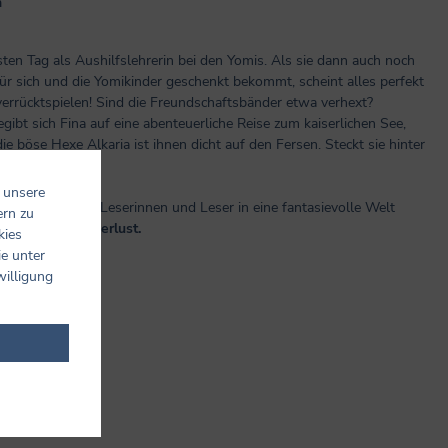
n
ersten Tag als Aushilfslehrerin bei den Yomis. Als sie dann auch noch
r sich und die Yomikinder geschenkt bekommt, scheint alles perfekt
h verrücktspielen! Sind die Freundschaftsbänder etwa verhext?
bt sich Fina auf eine abenteuerliche Reise zum kaiserlichen See,
e böse Hexe Alkaria ist ihnen dicht auf den Fersen. Steckt sie hinter
 unsere
erbuch, das junge Leserinnen und Leser in eine fantasievolle Welt
ern zu
ng und Abenteuerlust.
kies
ie unter
willigung