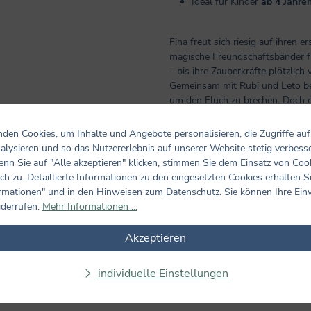
Ideal für Kinder
ab 4 Jahre
Fina freut sich riesig auf ihren 
magische Freundschaftsbänder fü
– bis ihre Zauberkräfte plötzlic
Gemeinsam mit Rubi und Leto begi
um den Fluch zu brechen. Doch di
dem bösen Zauber?
den Cookies, um Inhalte und Angebote personalisieren, die Zugriffe auf
Ein farbenfroh illustriertes Bild
alysieren und so das Nutzererlebnis auf unserer Website stetig verbess
entführt –
voller Magie, Spannu
nn Sie auf "Alle akzeptieren" klicken, stimmen Sie dem Einsatz von Coo
ch zu. Detaillierte Informationen zu den eingesetzten Cookies erhalten S
rmationen" und in den Hinweisen zum Datenschutz. Sie können Ihre Ein
iderrufen.
Mehr Informationen ...
Akzeptieren
individuelle Einstellungen