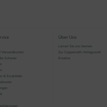
rvice
Über Uns
Lernen Sie uns kennen
nd Versandkosten
Zur Coppenrath-Verlagswelt
die Schweiz
Kreative
en
en
n & Ersatzteile
Retouren
ungen
it
erklärungen