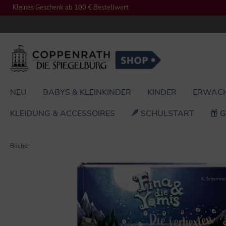
Kleines Geschenk ab 100 € Bestellwert
springen
Zur Hauptnavigation springen
NEU
BABYS & KLEINKINDER
KINDER
ERWAC
KLEIDUNG & ACCESSOIRES
SCHULSTART
G
Bücher
Bildergalerie überspringen