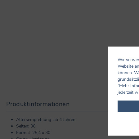
Wir verwen
Website an
können. We
grundsätzli
"Mehr Info
jederzeit w
Produktinformationen
Altersempfehlung: ab 4 Jahren
Seiten: 36
Format: 25,4 x 30