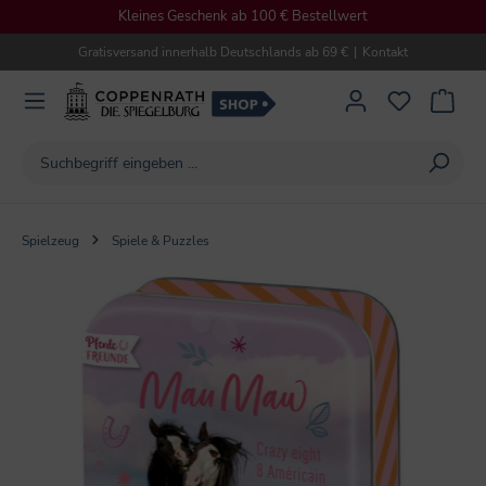
Kleines Geschenk ab 100 € Bestellwert
alt springen
Gratisversand innerhalb Deutschlands ab 69 €
|
Kontakt
Spielzeug
Spiele & Puzzles
Bildergalerie überspringen