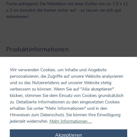
Partie aufregend. Die Metallbox mit einer Größe von ca. 7,5 x 11
x 3 cm bewahrt die Karten sicher auf – so lassen sie sich gut
mitnehmen!
Produktinformationen
Altersempfehlung: ab 6 Jahren
Wir verwenden Cookies, um Inhalte und Angebote
Maße/ Gewicht/ Inhalt: ca. 7,5 x 11 x 3 cm
personalisieren, die Zugriffe auf unsere Website analysieren
Verarbeitung: Karten aus Pappe / Box aus Metall
und so das Nutzererlebnis auf unserer Website stetig
Hersteller und verantwortliche Person:
verbessern zu können. Wenn Sie auf "Alle akzeptieren"
Coppenrath Verlag GmbH & Co. KG
klicken, stimmen Sie dem Einsatz von Cookies grundsätzlich
Hafenweg 30
zu. Detaillierte Informationen zu den eingesetzten Cookies
48155 Münster
erhalten Sie unter "Mehr Informationen" und in den
info@coppenrath.de
Hinweisen zum Datenschutz. Sie können Ihre Einwilligung
jederzeit widerrufen.
Mehr Informationen ...
Kundenmeinungen
Akzeptieren