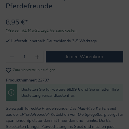
Pferdefreunde
8,95 €*
*Preise inkl. MwSt. zzgl. Versandkosten
Lieferzeit innerhalb Deutschlands 3-5 Werktage
Produkt Anzahl: Gib den gewünschten Wert
In den Warenkorb
Zum Merkzettel hinzufügen
Produktnummer:
22737
Bestellen Sie für weitere
68,99 €
und Sie erhalten Ihre
Bestellung versandkostenfrei.
Spielspaß für echte Pferdefreunde! Das
Mau-Mau Kartenspie
l
aus der „
Pferdefreunde
“-Kollektion von
Die Spiegelburg
sorgt für
spannende Spielstunden mit Freunden und Familie. Die 52
Spielkarten bringen Abwechslung ins Spiel und machen jede