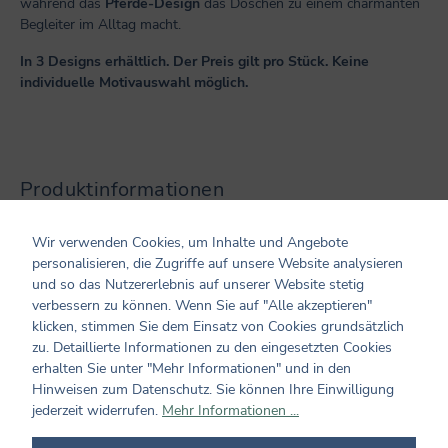
während das
Pferde-Design
das Döschen zu einem charmanten
Begleiter im Alltag macht.
In 3 Designs erhältlich. Der Preis gilt pro Stück. Keine
individuelle Motivauswahl möglich.
Produktinformationen
Altersempfehlung: ab 6 Jahren
Wir verwenden Cookies, um Inhalte und Angebote
Maße/ Gewicht/ Inhalt: ca. 7 x 6 cm
personalisieren, die Zugriffe auf unsere Website analysieren
Verarbeitung: aus Metall / Innenfutter aus Samt
und so das Nutzererlebnis auf unserer Website stetig
Hersteller und verantwortliche Person:
verbessern zu können. Wenn Sie auf "Alle akzeptieren"
Coppenrath Verlag GmbH & Co. KG
klicken, stimmen Sie dem Einsatz von Cookies grundsätzlich
Hafenweg 30
zu. Detaillierte Informationen zu den eingesetzten Cookies
48155 Münster
erhalten Sie unter "Mehr Informationen" und in den
info@coppenrath.de
Hinweisen zum Datenschutz. Sie können Ihre Einwilligung
jederzeit widerrufen.
Mehr Informationen ...