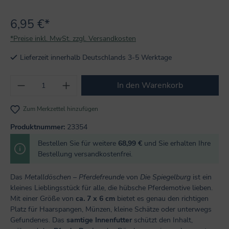
6,95 €*
*Preise inkl. MwSt. zzgl. Versandkosten
Lieferzeit innerhalb Deutschlands 3-5 Werktage
Produkt Anzahl: Gib den gewünschten Wert
In den Warenkorb
Zum Merkzettel hinzufügen
Produktnummer:
23354
Bestellen Sie für weitere
68,99 €
und Sie erhalten Ihre
Bestellung versandkostenfrei.
Das
Metalldöschen – Pferdefreunde
von
Die Spiegelburg
ist ein
kleines Lieblingsstück für alle, die hübsche Pferdemotive lieben.
Mit einer Größe von
ca. 7 x 6 cm
bietet es genau den richtigen
Platz für Haarspangen, Münzen, kleine Schätze oder unterwegs
Gefundenes. Das
samtige Innenfutter
schützt den Inhalt,