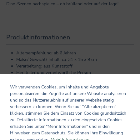
Dino-Szenen nachspielen – ob brüllend oder auf der Jagd!
Produktinformationen
Altersempfehlung: ab 6 Jahren
Maße/ Gewicht/ Inhalt: ca. 31 x 15 x 9 cm
Verarbeitung: aus Kunststoff
Hersteller und verantwortliche Person:
Coppenrath Verlag GmbH & Co. KG
Hafenweg 30
Wir verwenden Cookies, um Inhalte und Angebote
48155 Münster
personalisieren, die Zugriffe auf unsere Website analysieren
info@coppenrath.de
und so das Nutzererlebnis auf unserer Website stetig
verbessern zu können. Wenn Sie auf "Alle akzeptieren"
klicken, stimmen Sie dem Einsatz von Cookies grundsätzlich
Hinweise
zu. Detaillierte Informationen zu den eingesetzten Cookies
erhalten Sie unter "Mehr Informationen" und in den
Hinweisen zum Datenschutz. Sie können Ihre Einwilligung
Warnhinweis: Achtung! Nicht für Kinder unter 36 Monaten
jederzeit widerrufen.
Mehr Informationen ...