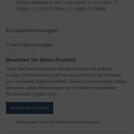
GROUP MINERALS; BHT; DOLOMITE [+/- CI 77891, CI
77266, CI 11710, CI 15850, CI 74160, CI 15880]
Kundenmeinungen
0 von 0 Bewertungen
Bewerten Sie dieses Produkt!
Durchschnittliche Bewertung von 0 von 5 Sternen
Teilen Sie Ihre Erfahrungen mit dem Produkt mit anderen
Kunden. Ihre Bewertung darf sich ausschließlich auf Produkte
aus verifizierten Käufen beziehen. Diesen Zusammenhang stellen
wir sicher, indem Bewertungen nur mit einem vorhandenen
Kundenkonto möglich sind.
Bewertung schreiben
Bewertungen nur in der aktuellen Sprache anzeigen.