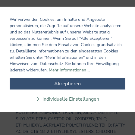
Nährwert­informationen
Wir verwenden Cookies, um Inhalte und Angebote
personalisieren, die Zugriffe auf unsere Website analysieren
und so das Nutzererlebnis auf unserer Website stetig
Nährwert­information pro 100 g:
verbessern zu können. Wenn Sie auf "Alle akzeptieren"
klicken, stimmen Sie dem Einsatz von Cookies grundsätzlich
zu. Detaillierte Informationen zu den eingesetzten Cookies
Zutaten und Allergene
erhalten Sie unter "Mehr Informationen" und in den
Hinweisen zum Datenschutz. Sie können Ihre Einwilligung
Zutaten: ACRYLATES/ETHYLHEXYL ACRYLATE
jederzeit widerrufen.
Mehr Informationen ...
COPOLYMER; AQUA; LINSEED OIL ASCORBATES ESTERS;
ROSIN COPOLYMER, FUMARATED AND MALEATED;
Akzeptieren
GLYCINE SOJA OIL; AMMONIUM LAURTH SULFATE;
LINSEED OIL POLYMER; PHENOXYETHANOL; VERNICIA
individuelle Einstellungen
FORDII OIL; MANGANESE NEODECANOATE; FATTY
ACIDS, C9-C11 BRANCHED, GLYCIDYL ESTERS,
POLYMERS; AMMONIA; TRIOLEIN; SILICA DIMETHYL
SILYLATE; PTFE; CASTOR OIL, OXIDIZED; TALC;
ETHYLHEXYL ACRYLATE; POLYETHYLENE; TBHQ; FATTY
ACIDS, C16-18, 2-ETHYLHEXYL ESTERS; CHLORITE-