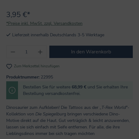
3,95 €*
*Preise inkl. MwSt. zzgl. Versandkosten
Lieferzeit innerhalb Deutschlands 3-5 Werktage
Produkt Anzahl: Gib den gewünschten Wert
In den Warenkorb
Zum Merkzettel hinzufügen
Produktnummer:
22995
Bestellen Sie für weitere
68,99 €
und Sie erhalten Ihre
Bestellung versandkostenfrei.
Dinosaurier zum Aufkleben! Die
Tattoos
aus der „
T-Rex World
"-
Kollektion von
Die Spiegelbur
g bringen verschiedene Dino-
Motive direkt auf die Haut. Gut verträglich & leicht anzuwenden,
lassen sie sich einfach mit Seife entfernen. Für alle, die ihre
Lieblingsdinos immer bei sich tragen möchten