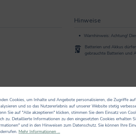
Hinweise
Warnhinweis: Achtung! Dies 
Batterien und Akkus dürfen
gebrauchte Batterien und 
den Cookies, um Inhalte und Angebote personalisieren, die Zugriffe auf
alysieren und so das Nutzererlebnis auf unserer Website stetig verbess
nn Sie auf "Alle akzeptieren" klicken, stimmen Sie dem Einsatz von Coo
Bewertungen nur in der aktuellen Sprache anzeigen.
ch zu. Detaillierte Informationen zu den eingesetzten Cookies erhalten S
rmationen" und in den Hinweisen zum Datenschutz. Sie können Ihre Ein
iderrufen.
Mehr Informationen ...
Keine Bewertungen gefunden. Teilen Sie Ihre Erfahrungen m