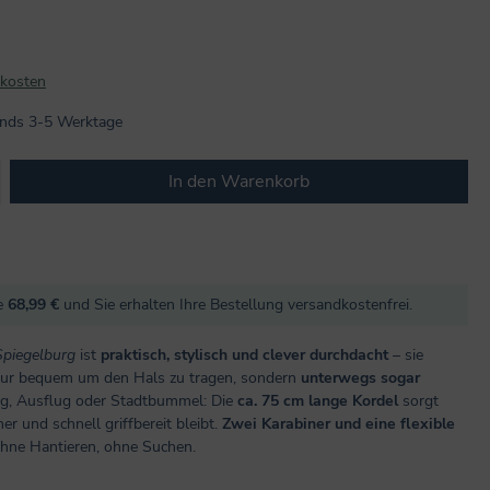
dkosten
lands 3-5 Werktage
b den gewünschten Wert ein oder benutze
In den Warenkorb
re
68,99 €
und Sie erhalten Ihre Bestellung versandkostenfrei.
Spiegelburg
ist
praktisch, stylisch und clever durchdacht
– sie
 nur bequem um den Hals zu tragen, sondern
unterwegs sogar
ng, Ausflug oder Stadtbummel: Die
ca. 75 cm lange Kordel
sorgt
r und schnell griffbereit bleibt.
Zwei Karabiner und eine flexible
ohne Hantieren, ohne Suchen.