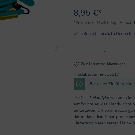
8,95 €*
*Preise inkl. MwSt. zzgl. Versan
Lieferzeit innerhalb Deutsch
Produkt Anzahl: Gi
Zum Merkzettel hinzufügen
Produktnummer:
23117
Bestellen Sie für weite
Die
2 in 1 Handykordel
von
Die 
ermöglicht es, das Handy nicht
aufzuladen
. Ob beim Spazierga
dafür, dass dein Smartphone siche
Halterung
bieten festen Halt – 