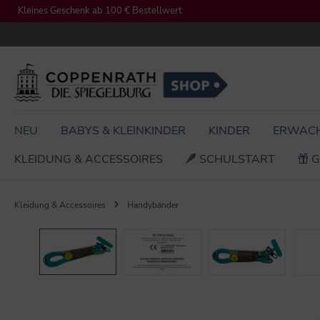
Kleines Geschenk ab 100 € Bestellwert
springen
Zur Hauptnavigation springen
NEU
BABYS & KLEINKINDER
KINDER
ERWAC
KLEIDUNG & ACCESSOIRES
SCHULSTART
G
Kleidung & Accessoires
Handybänder
Bildergalerie überspringen