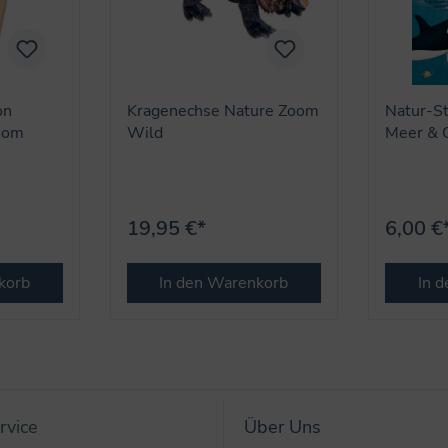
on
Kragenechse Nature Zoom
Natur-St
oom
Wild
Meer & 
Zoom)
19,95 €*
6,00 €
korb
In den Warenkorb
In 
rvice
Über Uns