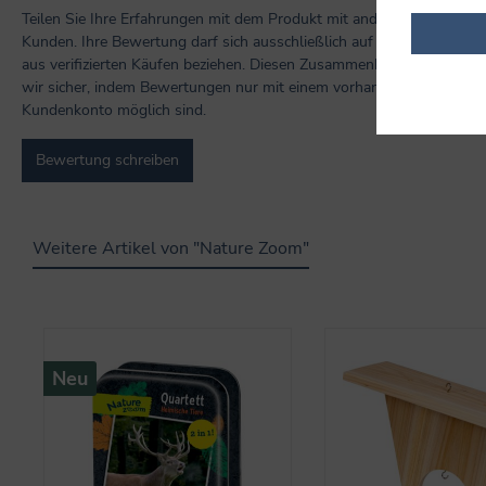
Teilen Sie Ihre Erfahrungen mit dem Produkt mit anderen
Kunden. Ihre Bewertung darf sich ausschließlich auf Produkte
aus verifizierten Käufen beziehen. Diesen Zusammenhang stellen
wir sicher, indem Bewertungen nur mit einem vorhandenen
Kundenkonto möglich sind.
Bewertung schreiben
Weitere Artikel von "Nature Zoom"
Produktgalerie überspringen
Neu