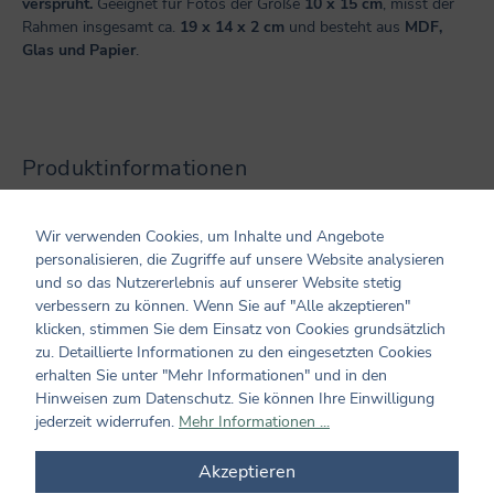
versprüht.
Geeignet für Fotos der Größe
10 x 15 cm
, misst der
Rahmen insgesamt ca.
19 x 14 x 2 cm
und besteht aus
MDF,
Glas und Papier
.
Produktinformationen
Maße/ Gewicht/ Inhalt: ca. 19 x 14 x 2 cm
Wir verwenden Cookies, um Inhalte und Angebote
Verarbeitung: aus MDF, Glas und Papier
personalisieren, die Zugriffe auf unsere Website analysieren
Hersteller und verantwortliche Person:
und so das Nutzererlebnis auf unserer Website stetig
Coppenrath Verlag GmbH & Co. KG
verbessern zu können. Wenn Sie auf "Alle akzeptieren"
Hafenweg 30
klicken, stimmen Sie dem Einsatz von Cookies grundsätzlich
48155 Münster
zu. Detaillierte Informationen zu den eingesetzten Cookies
info@coppenrath.de
erhalten Sie unter "Mehr Informationen" und in den
Hinweisen zum Datenschutz. Sie können Ihre Einwilligung
jederzeit widerrufen.
Mehr Informationen ...
Kundenmeinungen
Akzeptieren
0 von 0 Bewertungen