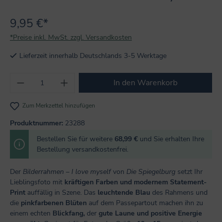
9,95 €*
*Preise inkl. MwSt. zzgl. Versandkosten
Lieferzeit innerhalb Deutschlands 3-5 Werktage
Produkt Anzahl: Gib den gewünschten Wert
In den Warenkorb
Zum Merkzettel hinzufügen
Produktnummer:
23288
Bestellen Sie für weitere
68,99 €
und Sie erhalten Ihre
Bestellung versandkostenfrei.
Der
Bilderrahmen – I love myself
von
Die Spiegelburg
setzt Ihr
Lieblingsfoto mit
kräftigen Farben und modernem Statement-
Print
auffällig in Szene. Das
leuchtende Blau
des Rahmens und
die
pinkfarbenen Blüten
auf dem Passepartout machen ihn zu
einem echten
Blickfang,
der
gute Laune und positive Energie