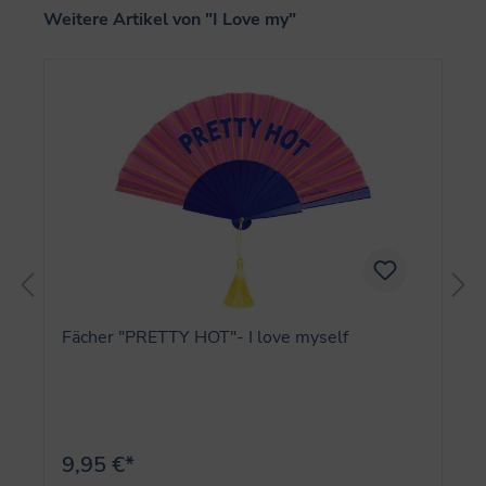
Produktgalerie überspringen
Weitere Artikel von "I Love my"
Fächer "PRETTY HOT"- I love myself
9,95 €*