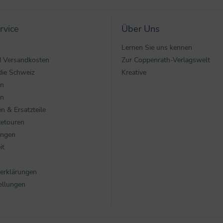
rvice
Über Uns
Lernen Sie uns kennen
nd Versandkosten
Zur Coppenrath-Verlagswelt
die Schweiz
Kreative
en
en
n & Ersatzteile
Retouren
ungen
it
erklärungen
ellungen