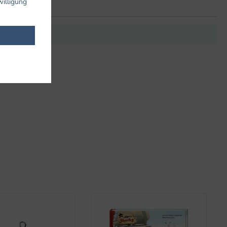
willigung
it anderen.