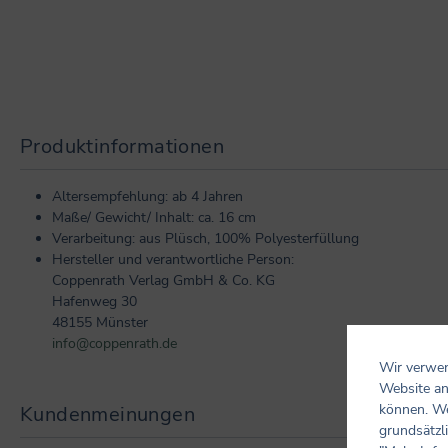
Produktinformationen
Altersempfehlung: ab 4 Jahren
Maße/ Gewicht/ Inhalt: ca. 16 cm
Verarbeitung: aus Plüsch, 100% Polyesterfüllung
Hersteller und verantwortliche Person:
Coppenrath Verlag GmbH & Co. KG
Hafenweg 30
48155 Münster
info@coppenrath.de
Wir verwen
Website an
können. We
Kundenmeinungen
grundsätzli