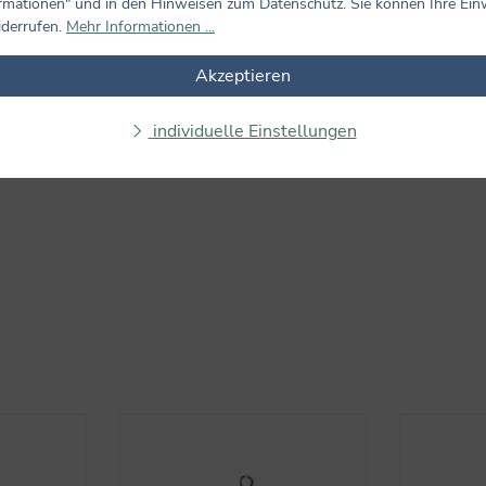
rmationen" und in den Hinweisen zum Datenschutz. Sie können Ihre Ein
Bewertungen nur in der aktuellen Sprache anzeigen.
iderrufen.
Mehr Informationen ...
Keine Bewertungen gefunden. Teilen Sie Ihre Erfahrungen m
Akzeptieren
individuelle Einstellungen