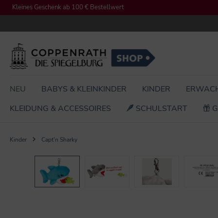
Kleines Geschenk ab 100 € Bestellwert
springen
Zur Hauptnavigation springen
NEU
BABYS & KLEINKINDER
KINDER
ERWAC
KLEIDUNG & ACCESSOIRES
SCHULSTART
G
Kinder
Capt'n Sharky
Bildergalerie überspringen