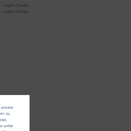
- Capt'n Sharky
- Capt'n Sharky
 unsere
ern zu
kies
ie unter