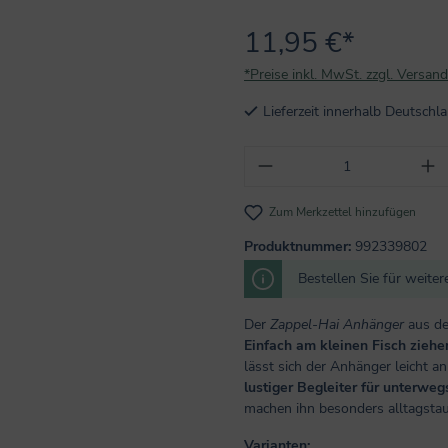
11,95 €*
*Preise inkl. MwSt. zzgl. Versan
Lieferzeit innerhalb Deutsch
Produkt Anzahl: Gi
Zum Merkzettel hinzufügen
Produktnummer:
992339802
Bestellen Sie für weite
Der
Zappel-Hai Anhänger
aus de
Einfach am kleinen Fisch ziehe
lässt sich der Anhänger leicht a
lustiger Begleiter für unterweg
machen ihn besonders alltagstau
Varianten: