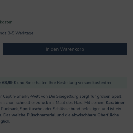
dkosten
lands 3-5 Werktage
b den gewünschten Wert ein oder benutze
In den Warenkorb
re
68,99 €
und Sie erhalten Ihre Bestellung versandkostenfrei.
r Capt’n-Sharky-Welt von
Die Spiegelburg
sorgt für großen Spaß:
n
, schon schnellt er zurück ins Maul des Hais. Mit seinem
Karabiner
n Rucksack, Sporttasche oder Schlüsselbund befestigen und ist ein
s
. Das
weiche Plüschmaterial
und die
abwischbare Oberfläche
glich.