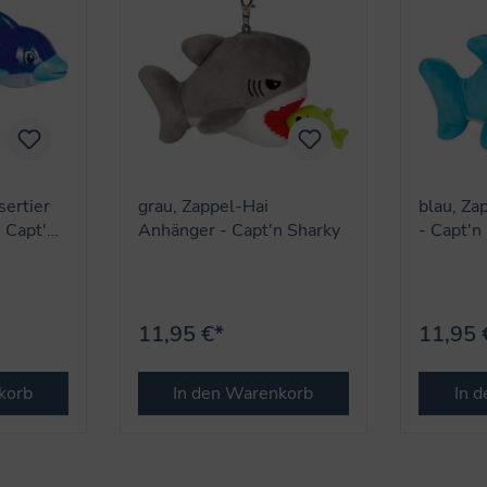
ertier
grau, Zappel-Hai
blau, Za
- Capt'n
Anhänger - Capt'n Sharky
- Capt'n
11,95 €*
11,95 
korb
In den Warenkorb
In 