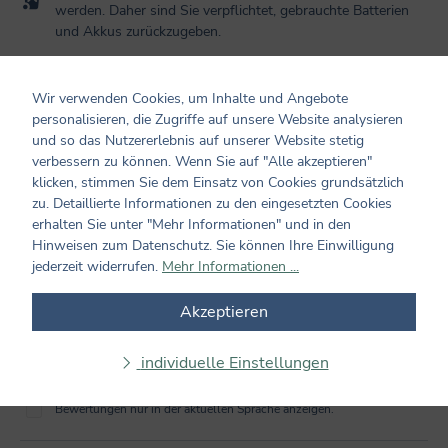
werden. Daher sind Sie verpflichtet, gebrauchte Batterien
und Akkus zurückzugeben.
Kundenmeinungen
Wir verwenden Cookies, um Inhalte und Angebote
personalisieren, die Zugriffe auf unsere Website analysieren
und so das Nutzererlebnis auf unserer Website stetig
0 von 0 Bewertungen
verbessern zu können. Wenn Sie auf "Alle akzeptieren"
klicken, stimmen Sie dem Einsatz von Cookies grundsätzlich
Bewerten Sie dieses Produkt!
Durchschnittliche Bewertung von 0 von 5 Sternen
zu. Detaillierte Informationen zu den eingesetzten Cookies
erhalten Sie unter "Mehr Informationen" und in den
Teilen Sie Ihre Erfahrungen mit dem Produkt mit anderen
Hinweisen zum Datenschutz. Sie können Ihre Einwilligung
Kunden. Ihre Bewertung darf sich ausschließlich auf Produkte
jederzeit widerrufen.
Mehr Informationen ...
aus verifizierten Käufen beziehen. Diesen Zusammenhang stellen
wir sicher, indem Bewertungen nur mit einem vorhandenen
Akzeptieren
Kundenkonto möglich sind.
individuelle Einstellungen
Bewertung schreiben
Bewertungen nur in der aktuellen Sprache anzeigen.