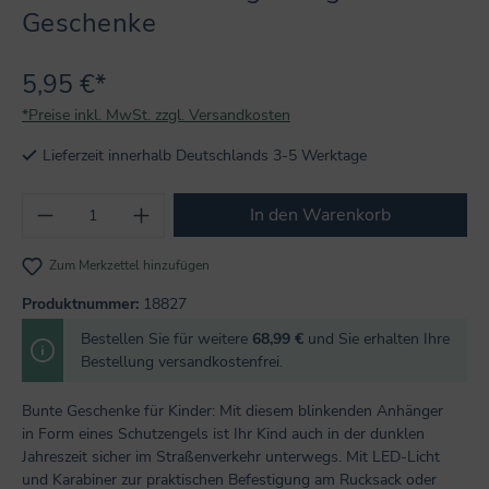
Geschenke
5,95 €*
*Preise inkl. MwSt. zzgl. Versandkosten
Lieferzeit innerhalb Deutschlands 3-5 Werktage
Produkt Anzahl: Gib den gewünschten Wert
In den Warenkorb
Zum Merkzettel hinzufügen
Produktnummer:
18827
Bestellen Sie für weitere
68,99 €
und Sie erhalten Ihre
Bestellung versandkostenfrei.
Bunte Geschenke für Kinder: Mit diesem blinkenden Anhänger
in Form eines Schutzengels ist Ihr Kind auch in der dunklen
Jahreszeit sicher im Straßenverkehr unterwegs. Mit LED-Licht
und Karabiner zur praktischen Befestigung am Rucksack oder