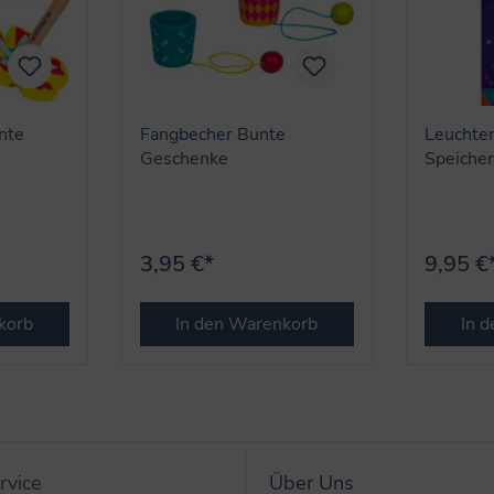
nte
Fangbecher Bunte
Leuchte
Geschenke
Speichen
Sternche
Geschen
3,95 €*
9,95 €
korb
In den Warenkorb
In 
rvice
Über Uns