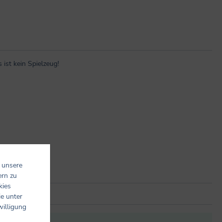
ist kein Spielzeug!
 unsere
ern zu
kies
ie unter
willigung
it anderen.