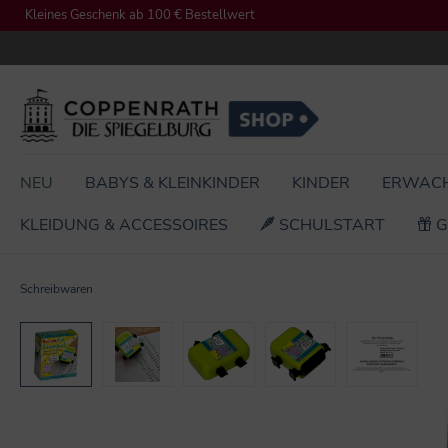
Kleines Geschenk ab 100 € Bestellwert
springen
Zur Hauptnavigation springen
NEU
BABYS & KLEINKINDER
KINDER
ERWAC
KLEIDUNG & ACCESSOIRES
SCHULSTART
G
Schreibwaren
Bildergalerie überspringen