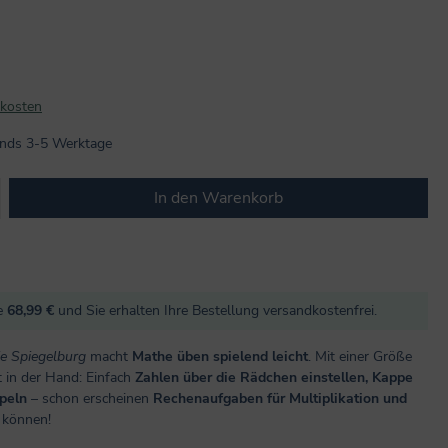
dkosten
lands 3-5 Werktage
b den gewünschten Wert ein oder benutze
In den Warenkorb
re
68,99 €
und Sie erhalten Ihre Bestellung versandkostenfrei.
ie Spiegelburg
macht
Mathe üben spielend leicht
. Mit einer Größe
ut in der Hand: Einfach
Zahlen über die Rädchen einstellen, Kappe
peln
– schon erscheinen
Rechenaufgaben
für
Multiplikation und
n können!