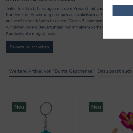
Teilen Sie Ihre Erfahrungen mit dem Produkt mit anderen
Kunden. Ihre Bewertung darf sich ausschließlich auf Produkte
aus verifizierten Käufen beziehen. Diesen Zusammenhang stellen
wir sicher, indem Bewertungen nur mit einem vorhandenen
Kundenkonto möglich sind.
Bewertung schreiben
Weitere Artikel von "Bunte Geschenke"
Dazu passt auch
Produktgalerie überspringen
Neu
Neu