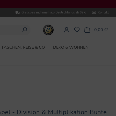
Gratisversand innerhalb Deutschlands ab 69 €
|
Kontakt
0,00 €*
TASCHEN, REISE & CO
DEKO & WOHNEN
el - Division & Multiplikation Bunte