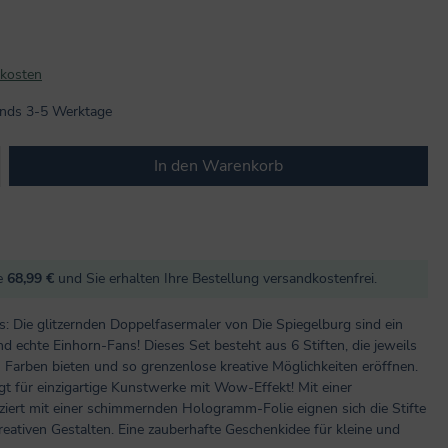
dkosten
lands 3-5 Werktage
b den gewünschten Wert ein oder benutze
In den Warenkorb
re
68,99 €
und Sie erhalten Ihre Bestellung versandkostenfrei.
 Die glitzernden Doppelfasermaler von Die Spiegelburg sind ein
d echte Einhorn-Fans! Dieses Set besteht aus 6 Stiften, die jeweils
n Farben bieten und so grenzenlose kreative Möglichkeiten eröffnen.
gt für einzigartige Kunstwerke mit Wow-Effekt! Mit einer
ziert mit einer schimmernden Hologramm-Folie eignen sich die Stifte
eativen Gestalten. Eine zauberhafte Geschenkidee für kleine und