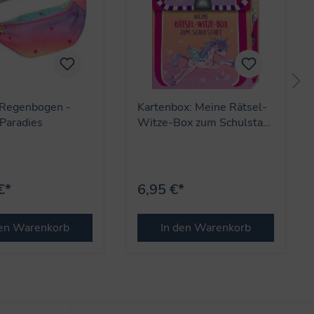
 Regenbogen -
Kartenbox: Meine Rätsel-
Paradies
Witze-Box zum Schulstart
(Einhorn-Paradies)
€*
6,95 €*
den Warenkorb
In den Warenkorb