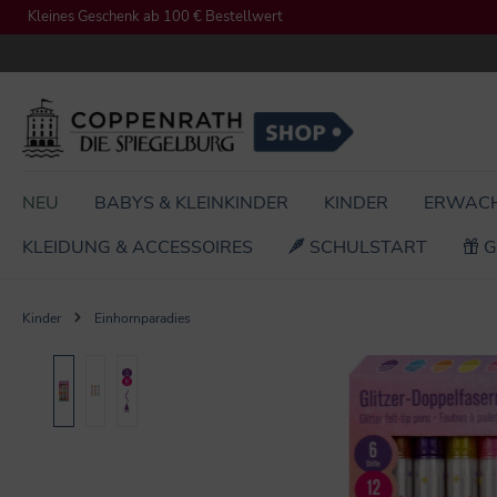
Kleines Geschenk ab 100 € Bestellwert
springen
Zur Hauptnavigation springen
NEU
BABYS & KLEINKINDER
KINDER
ERWAC
KLEIDUNG & ACCESSOIRES
SCHULSTART
G
Kinder
Einhornparadies
Bildergalerie überspringen