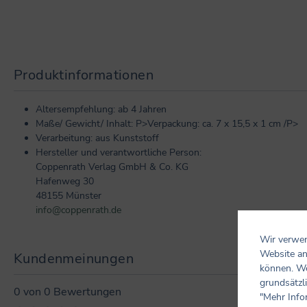
Produktinformationen
Altersempfehlung: ab 4 Jahren
Maße/ Gewicht/ Inhalt: P>Verpackung: ca. 7 x 15,5 x 1 cm /P>
Verarbeitung: aus Kunststoff
Hersteller und verantwortliche Person:
Coppenrath Verlag GmbH & Co. KG
Hafenweg 30
48155 Münster
info@coppenrath.de
Wir verwen
Website an
Kundenmeinungen
können. We
grundsätzli
0 von 0 Bewertungen
"Mehr Info