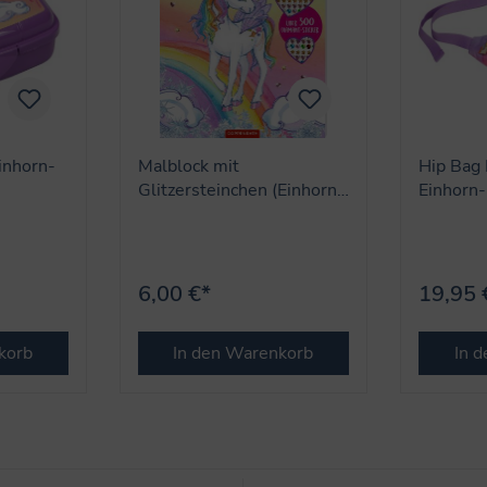
inhorn-
Malblock mit
Hip Bag
Glitzersteinchen (Einhorn-
Einhorn-
Paradies)
6,00 €*
19,95 
korb
In den Warenkorb
In 