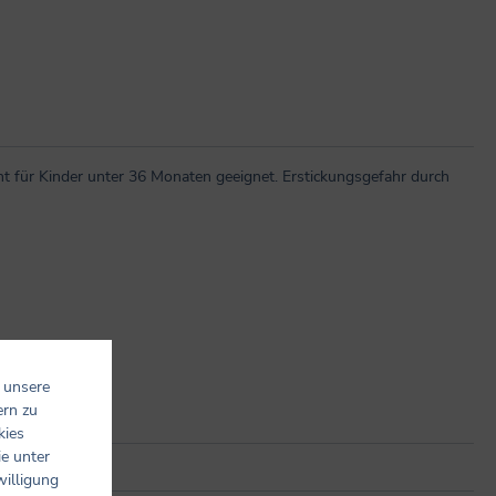
t für Kinder unter 36 Monaten geeignet. Erstickungsgefahr durch
 unsere
ern zu
kies
ie unter
willigung