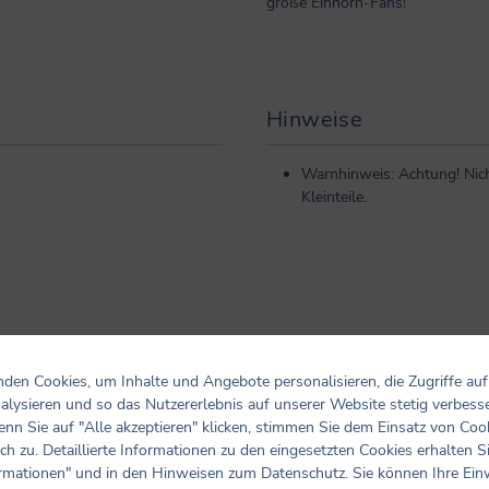
große Einhorn-Fans!
Hinweise
Warnhinweis: Achtung! Nich
Kleinteile.
den Cookies, um Inhalte und Angebote personalisieren, die Zugriffe auf
alysieren und so das Nutzererlebnis auf unserer Website stetig verbess
nn Sie auf "Alle akzeptieren" klicken, stimmen Sie dem Einsatz von Coo
ch zu. Detaillierte Informationen zu den eingesetzten Cookies erhalten S
Bewertungen nur in der aktuellen Sprache anzeigen.
rmationen" und in den Hinweisen zum Datenschutz. Sie können Ihre Ein