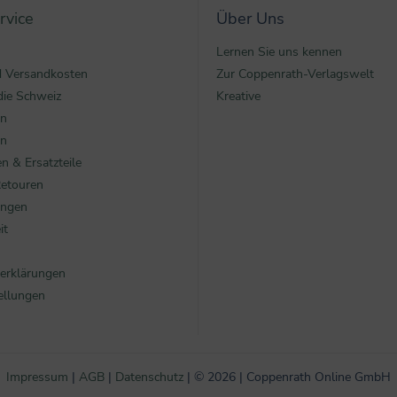
rvice
Über Uns
Lernen Sie uns kennen
nd Versandkosten
Zur Coppenrath-Verlagswelt
die Schweiz
Kreative
en
en
n & Ersatzteile
Retouren
ungen
it
erklärungen
ellungen
Impressum
|
AGB
|
Datenschutz
|
©
2026 | Coppenrath Online GmbH