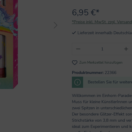
6,95 €*
*Preise inkl. MwSt. zzgl. Versan
Lieferzeit innerhalb Deutsch
Produkt Anzahl: Gi
Zum Merkzettel hinzufügen
Produktnummer:
22366
Bestellen Sie für weite
Willkommen im Einhorn-Paradies:
Muss für kleine KünstlerInnen un
zwei Spitzen in unterschiedliche
Der besondere Glitzer-Effekt sor
Strichstärke von 3,8 mm und ver
ideal zum Experimentieren und kr