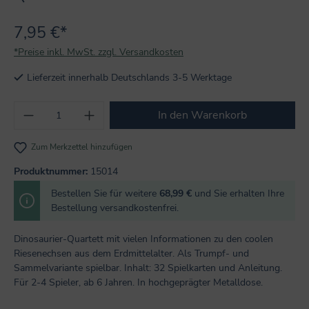
7,95 €*
*Preise inkl. MwSt. zzgl. Versandkosten
Lieferzeit innerhalb Deutschlands 3-5 Werktage
Produkt Anzahl: Gib den gewünschten Wert
In den Warenkorb
Zum Merkzettel hinzufügen
Produktnummer:
15014
Bestellen Sie für weitere
68,99 €
und Sie erhalten Ihre
Bestellung versandkostenfrei.
Dinosaurier-Quartett mit vielen Informationen zu den coolen
Riesenechsen aus dem Erdmittelalter. Als Trumpf- und
Sammelvariante spielbar. Inhalt: 32 Spielkarten und Anleitung.
Für 2-4 Spieler, ab 6 Jahren. In hochgeprägter Metalldose.