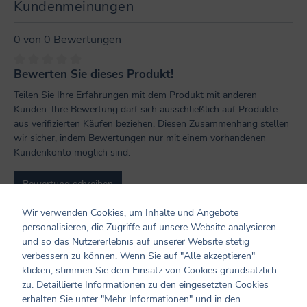
Kundenmeinungen
0 von 0 Bewertungen
Bewerten Sie dieses Produkt!
Durchschnittliche Bewertung von 0 von 5 Sternen
Teilen Sie Ihre Erfahrungen mit dem Produkt mit anderen
Kunden. Ihre Bewertung darf sich ausschließlich auf Produkte
aus verifizierten Käufen beziehen. Diesen Zusammenhang stellen
wir sicher, indem Bewertungen nur mit einem vorhandenen
Kundenkonto möglich sind.
Bewertung schreiben
Wir verwenden Cookies, um Inhalte und Angebote
Bewertungen nur in der aktuellen Sprache anzeigen.
personalisieren, die Zugriffe auf unsere Website analysieren
und so das Nutzererlebnis auf unserer Website stetig
verbessern zu können. Wenn Sie auf "Alle akzeptieren"
Keine Bewertungen gefunden. Teilen Sie Ihre
klicken, stimmen Sie dem Einsatz von Cookies grundsätzlich
Erfahrungen mit anderen.
zu. Detaillierte Informationen zu den eingesetzten Cookies
erhalten Sie unter "Mehr Informationen" und in den