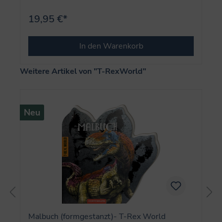
19,95 €*
In den Warenkorb
Produktgalerie überspringen
Weitere Artikel von "T-RexWorld"
Neu
Malbuch (formgestanzt)- T-Rex World