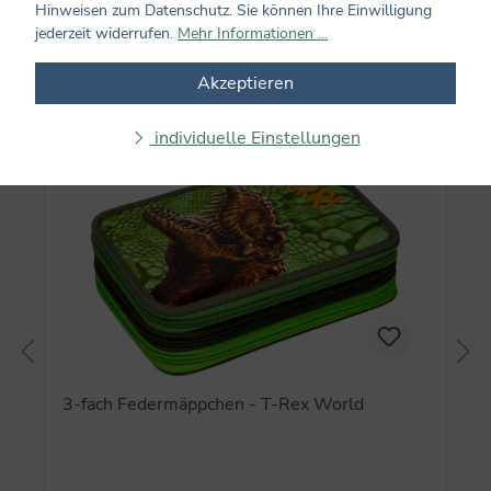
Hinweisen zum Datenschutz. Sie können Ihre Einwilligung
jederzeit widerrufen.
Mehr Informationen ...
Produktgalerie überspringen
Akzeptieren
Auch beliebt...
individuelle Einstellungen
3-fach Federmäppchen - T-Rex World