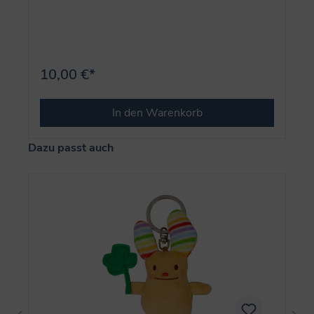
10,00 €*
In den Warenkorb
Produktgalerie überspringen
Dazu passt auch