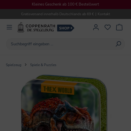
Kleines Geschenk ab 100 € Bestellwert
alt springen
Gratisversand innerhalb Deutschlands ab 69 €
|
Kontakt
Spielzeug
Spiele & Puzzles
Bildergalerie überspringen