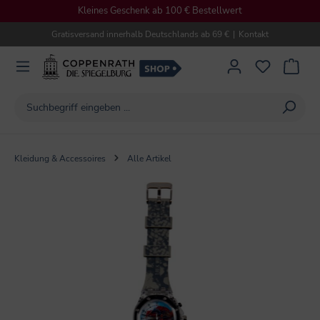
Kleines Geschenk ab 100 € Bestellwert
alt springen
Gratisversand innerhalb Deutschlands ab 69 €
|
Kontakt
Kleidung & Accessoires
Alle Artikel
Bildergalerie überspringen