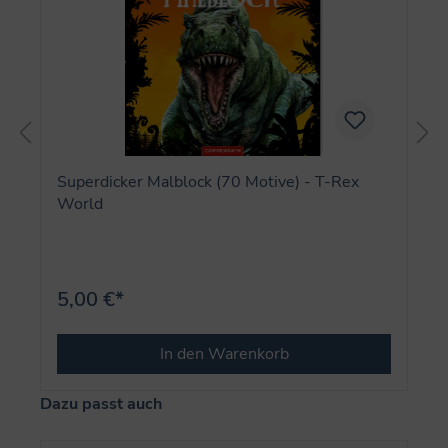
Superdicker Malblock (70 Motive) - T-Rex
World
5,00 €*
In den Warenkorb
Produktgalerie überspringen
Dazu passt auch