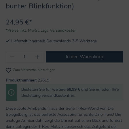
bunter Blinkfunktion)
24,95 €*
*Preise inkl. MwSt. zzgl. Versandkosten
Lieferzeit innerhalb Deutschlands 3-5 Werktage
Produkt Anzahl: Gib den gewünschten Wert
In den Warenkorb
Zum Merkzettel hinzufügen
Produktnummer:
22619
Bestellen Sie für weitere
68,99 €
und Sie erhalten Ihre
Bestellung versandkostenfrei.
Diese coole Armbanduhr aus der Serie T-Rex-World von Die
Spiegelburg ist das perfekte Accessoire für echte Dino-Fans! Die
analoge Armbanduhr zeigt die Uhrzeit auf einen Blick und fördert
dank aufregender T-Rex-Motivik spielerisch das Zeitgefühl der