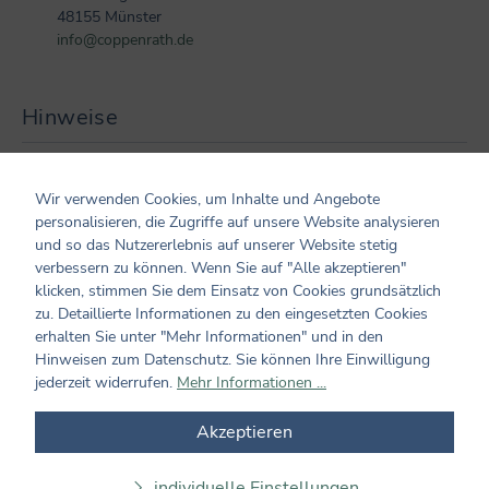
48155 Münster
info@coppenrath.de
Hinweise
Batterien und Akkus dürfen nicht im Hausmüll entsorgt
werden. Daher sind Sie verpflichtet, gebrauchte Batterien
Wir verwenden Cookies, um Inhalte und Angebote
und Akkus zurückzugeben.
personalisieren, die Zugriffe auf unsere Website analysieren
und so das Nutzererlebnis auf unserer Website stetig
verbessern zu können. Wenn Sie auf "Alle akzeptieren"
Kundenmeinungen
klicken, stimmen Sie dem Einsatz von Cookies grundsätzlich
zu. Detaillierte Informationen zu den eingesetzten Cookies
erhalten Sie unter "Mehr Informationen" und in den
0 von 0 Bewertungen
Hinweisen zum Datenschutz. Sie können Ihre Einwilligung
jederzeit widerrufen.
Mehr Informationen ...
Bewerten Sie dieses Produkt!
Durchschnittliche Bewertung von 0 von 5 Sternen
Akzeptieren
Teilen Sie Ihre Erfahrungen mit dem Produkt mit anderen
Kunden. Ihre Bewertung darf sich ausschließlich auf Produkte
aus verifizierten Käufen beziehen. Diesen Zusammenhang stellen
individuelle Einstellungen