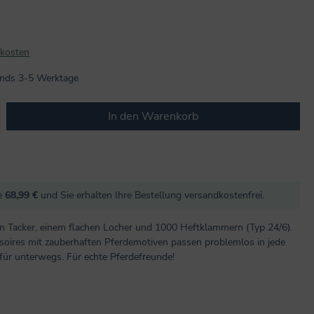
dkosten
lands 3-5 Werktage
b den gewünschten Wert ein oder benutze
In den Warenkorb
re
68,99 €
und Sie erhalten Ihre Bestellung versandkostenfrei.
en Tacker, einem flachen Locher und 1000 Heftklammern (Typ 24/6).
ssoires mit zauberhaften Pferdemotiven passen problemlos in jede
 für unterwegs. Für echte Pferdefreunde!