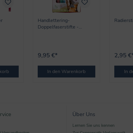
er
Handlettering-
Radierst
Doppelfaserstifte -
Pferdefreunde
9,95 €*
2,95 €
korb
In den Warenkorb
In 
rvice
Über Uns
Lernen Sie uns kennen
nd Versandkosten
Zur Coppenrath-Verlagswelt