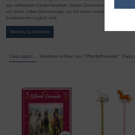
aus verifizierten Käufen beziehen. Diesen Zusammenhang stellen
wir sicher, indem Bewertungen nur mit einem vorhandenen
Kundenkonto möglich sind.
Bewertung schreiben
Dazu passt...
Weitere Artikel von "Pferdefreunde"
Dazu 
Produktgalerie überspringen