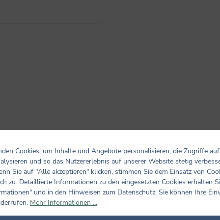
den Cookies, um Inhalte und Angebote personalisieren, die Zugriffe auf
alysieren und so das Nutzererlebnis auf unserer Website stetig verbess
Bewertungen nur in der aktuellen Sprache anzeigen.
nn Sie auf "Alle akzeptieren" klicken, stimmen Sie dem Einsatz von Coo
ch zu. Detaillierte Informationen zu den eingesetzten Cookies erhalten S
rmationen" und in den Hinweisen zum Datenschutz. Sie können Ihre Ein
Keine Bewertungen gefunden. Teilen Sie Ihre Erfahrungen m
iderrufen.
Mehr Informationen ...