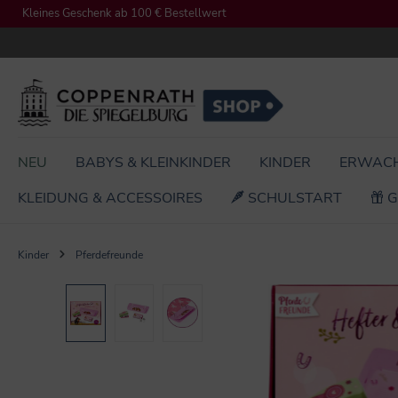
Kleines Geschenk ab 100 € Bestellwert
springen
Zur Hauptnavigation springen
NEU
BABYS & KLEINKINDER
KINDER
ERWAC
KLEIDUNG & ACCESSOIRES
SCHULSTART
G
Kinder
Pferdefreunde
Bildergalerie überspringen