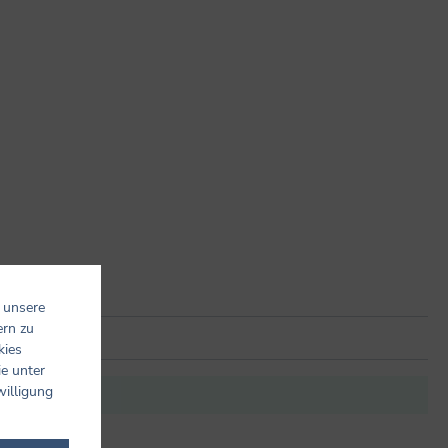
 unsere
ern zu
kies
ie unter
willigung
it anderen.