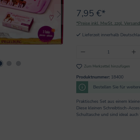
7,95 €*
*Preise inkl. MwSt. zzgl. Versan
Lieferzeit innerhalb Deutsch
Produkt Anzahl: Gi
Zum Merkzettel hinzufügen
Produktnummer:
18400
Bestellen Sie für weite
Praktisches Set aus einem klein
Diese kleinen Schreibtisch-Acce
Schultasche und sind ideal auch