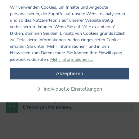
Wir verwenden Cookies, um Inhalte und Angebote
personalisieren, die Zugriffe auf unsere Website analysieren
Bewerten Sie dieses Produkt!
Durchschnittliche Bewertung von 0 von 5 Sternen
und so das Nutzererlebnis auf unserer Website stetig
Teilen Sie Ihre Erfahrungen mit dem Produkt mit anderen
verbessern zu können. Wenn Sie auf "Alle akzeptieren"
Kunden. Ihre Bewertung darf sich ausschließlich auf Produkte
klicken, stimmen Sie dem Einsatz von Cookies grundsätzlich
aus verifizierten Käufen beziehen. Diesen Zusammenhang stellen
zu. Detaillierte Informationen zu den eingesetzten Cookies
wir sicher, indem Bewertungen nur mit einem vorhandenen
erhalten Sie unter "Mehr Informationen" und in den
Kundenkonto möglich sind.
Hinweisen zum Datenschutz. Sie können Ihre Einwilligung
jederzeit widerrufen.
Mehr Informationen ...
Bewertung schreiben
Akzeptieren
Bewertungen nur in der aktuellen Sprache anzeigen.
individuelle Einstellungen
Keine Bewertungen gefunden. Teilen Sie Ihre
Erfahrungen mit anderen.