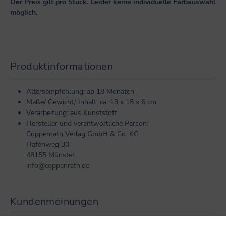
Der Preis gilt pro Stück. Leider keine individuelle Farbauswahl
möglich.
Produktinformationen
Altersempfehlung: ab 18 Monaten
Maße/ Gewicht/ Inhalt: ca. 13 x 15 x 6 cm
Verarbeitung: aus Kunststoff
Hersteller und verantwortliche Person:
Coppenrath Verlag GmbH & Co. KG
Hafenweg 30
48155 Münster
info@coppenrath.de
Kundenmeinungen
0 von 0 Bewertungen