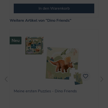
In den Warenkorb
Produktgalerie überspringen
Weitere Artikel von "Dino Friends"
Neu
Meine ersten Puzzles - Dino Friends