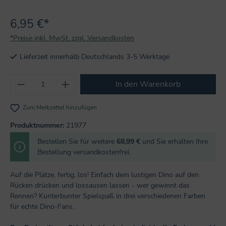
6,95 €*
*Preise inkl. MwSt. zzgl. Versandkosten
Lieferzeit innerhalb Deutschlands 3-5 Werktage
Produkt Anzahl: Gib den gewünschten Wert
In den Warenkorb
Zum Merkzettel hinzufügen
Produktnummer:
21977
Bestellen Sie für weitere
68,99 €
und Sie erhalten Ihre
Bestellung versandkostenfrei.
Auf die Plätze, fertig, los! Einfach dem lustigen Dino auf den
Rücken drücken und lossausen lassen - wer gewinnt das
Rennen? Kunterbunter Spielspaß in drei verschiedenen Farben
für echte Dino-Fans.