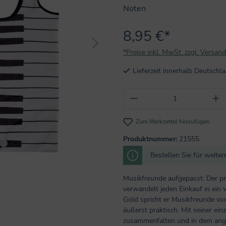
Noten
8,95 €*
*Preise inkl. MwSt. zzgl. Versan
Lieferzeit innerhalb Deutsch
Produkt Anzahl: Gi
Zum Merkzettel hinzufügen
Produktnummer:
21555
Bestellen Sie für weite
Musikfreunde aufgepasst: Der pr
verwandelt jeden Einkauf in ein
Gold spricht er Musikfreunde von 
äußerst praktisch. Mit seiner einz
zusammenfalten und in dem ang