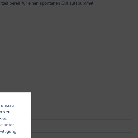
erzeit bereit für einen spontanen Einkaufsbummel.
 unsere
ern zu
kies
ie unter
willigung