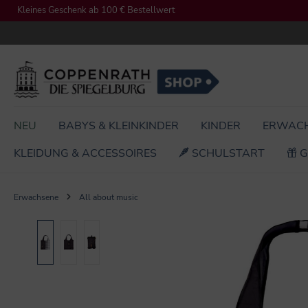
Kleines Geschenk ab 100 € Bestellwert
springen
Zur Hauptnavigation springen
NEU
BABYS & KLEINKINDER
KINDER
ERWAC
KLEIDUNG & ACCESSOIRES
SCHULSTART
G
Erwachsene
All about music
Bildergalerie überspringen