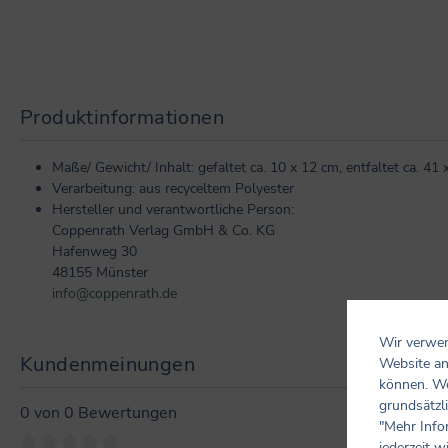
Produktinformationen
Maße/ Gewicht/ Inhalt: gefaltet ca. 10 x 12 cm, entfaltet ca. 41
Verarbeitung: aus recyceltem Polyester
Hersteller und verantwortliche Person:
Coppenrath Verlag GmbH & Co. KG
Hafenweg 30
48155 Münster
info@coppenrath.de
Wir verwen
Kundenmeinungen
Website an
können. We
grundsätzli
0 von 0 Bewertungen
"Mehr Info
jederzeit w