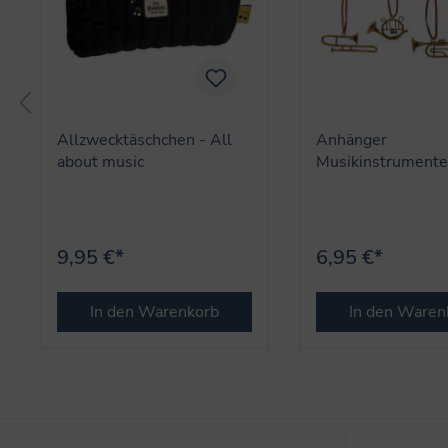
Allzwecktäschchen - All
Anhänger
about music
Musikinstrumente 
about music
9,95 €*
6,95 €*
In den Warenkorb
In den Waren