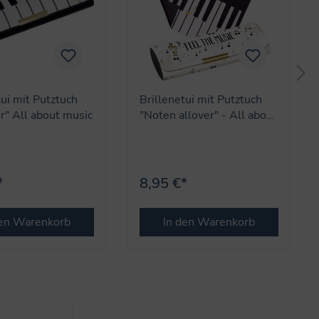
tui mit Putztuch
Brillenetui mit Putztuch
ur" All about music
"Noten allover" - All about
music
*
8,95 €*
den Warenkorb
In den Warenkorb