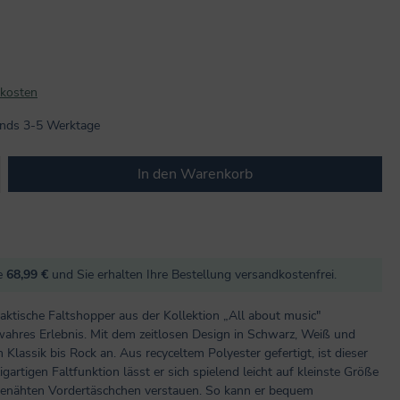
dkosten
lands 3-5 Werktage
b den gewünschten Wert ein oder benutze
In den Warenkorb
re
68,99 €
und Sie erhalten Ihre Bestellung versandkostenfrei.
aktische Faltshopper aus der Kollektion „All about music"
 wahres Erlebnis. Mit dem zeitlosen Design in Schwarz, Weiß und
Klassik bis Rock an. Aus recyceltem Polyester gefertigt, ist dieser
igartigen Faltfunktion lässt er sich spielend leicht auf kleinste Größe
enähten Vordertäschchen verstauen. So kann er bequem