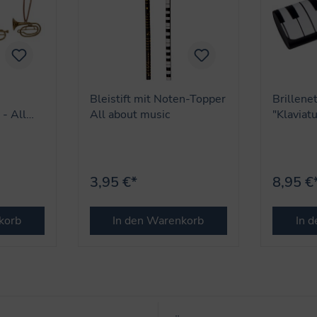
Bleistift mit Noten-Topper
Brillene
- All
All about music
"Klaviat
3,95 €*
8,95 €
korb
In den Warenkorb
In 