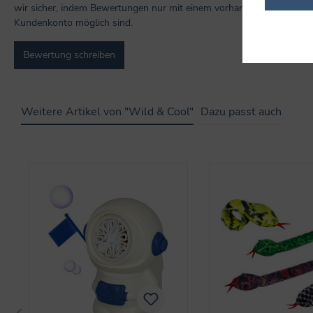
wir sicher, indem Bewertungen nur mit einem vorhandenen
Kundenkonto möglich sind.
Bewertung schreiben
Weitere Artikel von "Wild & Cool"
Dazu passt auch
Produktgalerie überspringen