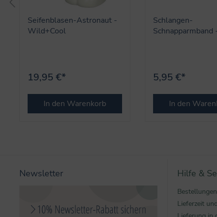
Seifenblasen-Astronaut -
Schlangen-
Wild+Cool
Schnapparmband 
Wild+Cool
19,95 €*
5,95 €*
In den Warenkorb
In den Waren
Newsletter
Hilfe & Se
Bestellungen
Lieferzeit u
Lieferung in 