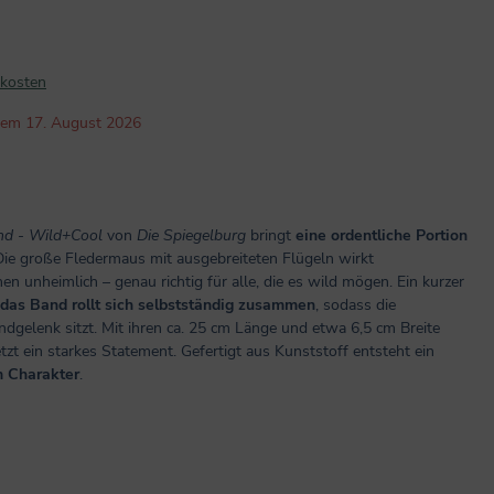
dkosten
b dem 17. August 2026
d - Wild+Cool
von
Die Spiegelburg
bringt
eine ordentliche Portion
Die große Fledermaus mit ausgebreiteten Flügeln wirkt
en unheimlich – genau richtig für alle, die es wild mögen. Ein kurzer
das Band rollt sich selbstständig zusammen
, sodass die
dgelenk sitzt. Mit ihren ca. 25 cm Länge und etwa 6,5 cm Breite
etzt ein starkes Statement. Gefertigt aus Kunststoff entsteht ein
m Charakter
.