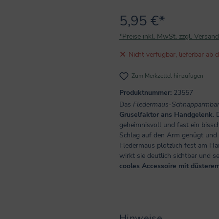
5,95 €*
*Preise inkl. MwSt. zzgl. Versan
Nicht verfügbar, lieferbar a
Zum Merkzettel hinzufügen
Produktnummer:
23557
Das
Fledermaus-Schnapparmban
Gruselfaktor ans Handgelenk
. 
geheimnisvoll und fast ein bissch
Schlag auf den Arm genügt und
Fledermaus plötzlich fest am Han
wirkt sie deutlich sichtbar und s
cooles Accessoire mit düstere
Hinweise