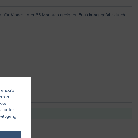
t für Kinder unter 36 Monaten geeignet. Erstickungsgefahr durch
 unsere
ern zu
kies
ie unter
it anderen.
willigung