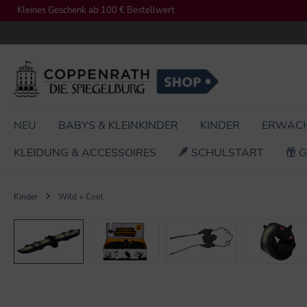
Kleines Geschenk ab 100 € Bestellwert
springen
Zur Hauptnavigation springen
NEU
BABYS & KLEINKINDER
KINDER
ERWAC
KLEIDUNG & ACCESSOIRES
SCHULSTART
G
Kinder
Wild + Cool
Bildergalerie überspringen