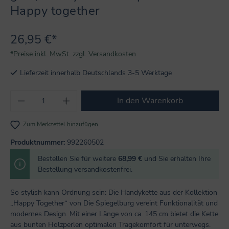
Happy together
26,95 €*
*Preise inkl. MwSt. zzgl. Versandkosten
Lieferzeit innerhalb Deutschlands 3-5 Werktage
Produkt Anzahl: Gib den gewünschten Wert
In den Warenkorb
Zum Merkzettel hinzufügen
Produktnummer:
992260502
Bestellen Sie für weitere
68,99 €
und Sie erhalten Ihre
Bestellung versandkostenfrei.
So stylish kann Ordnung sein: Die Handykette aus der Kollektion
„Happy Together“ von Die Spiegelburg vereint Funktionalität und
modernes Design. Mit einer Länge von ca. 145 cm bietet die Kette
aus bunten Holzperlen optimalen Tragekomfort für unterwegs.