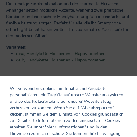
Die trendige Farbkombination und der charmante Herzchen-
Anhänger setzen modische Akzente, während zwei praktische
Karabiner und eine sichere Handyhalterung für eine einfache und
flexible Nutzung sorgen. Perfekt für alle, die ihr Smartphone
schnell griffbereit haben wollen. Ein zauberhaftes Accessoire für
den modernen Alltag!
Varianten:
rosa, Handykette Holzperlen - Happy together
gelb, Handykette Holzperlen - Happy together
Wir verwenden Cookies, um Inhalte und Angebote
Produktinformationen
personalisieren, die Zugriffe auf unsere Website analysieren
und so das Nutzererlebnis auf unserer Website stetig
verbessern zu können. Wenn Sie auf "Alle akzeptieren"
Maße/ Gewicht/ Inhalt: ca. 145 cm
klicken, stimmen Sie dem Einsatz von Cookies grundsätzlich
Verarbeitung: aus Holz
zu. Detaillierte Informationen zu den eingesetzten Cookies
Hersteller und verantwortliche Person:
erhalten Sie unter "Mehr Informationen" und in den
Coppenrath Verlag GmbH & Co. KG
Hinweisen zum Datenschutz. Sie können Ihre Einwilligung
Hafenweg 30