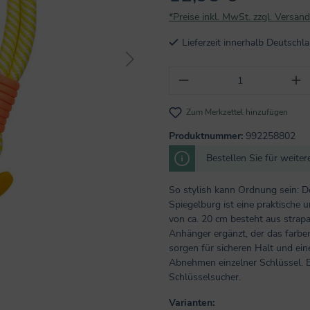
*Preise inkl. MwSt. zzgl. Versan
Lieferzeit innerhalb Deutsch
Produkt Anzahl: Gi
Zum Merkzettel hinzufügen
Produktnummer:
992258802
Bestellen Sie für weite
So stylish kann Ordnung sein: D
Spiegelburg ist eine praktische 
von ca. 20 cm besteht aus strap
Anhänger ergänzt, der das farbe
sorgen für sicheren Halt und ei
Abnehmen einzelner Schlüssel. E
Schlüsselsucher.
Varianten: