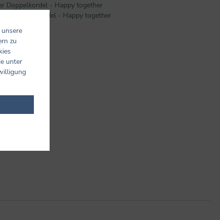
er Doppelkordel - Happy together
änger Doppelkordel - Happy together
 unsere
ern zu
kies
ie unter
willigung