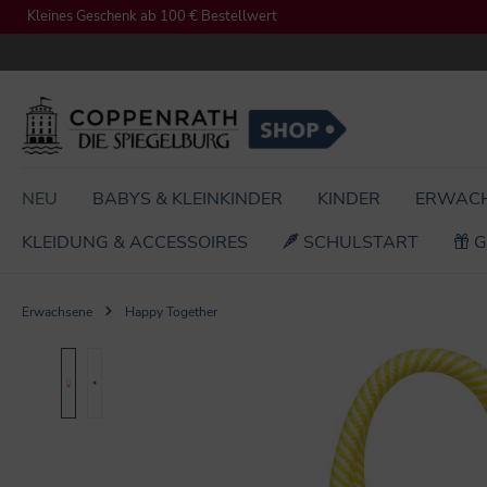
Kleines Geschenk ab 100 € Bestellwert
springen
Zur Hauptnavigation springen
NEU
BABYS & KLEINKINDER
KINDER
ERWAC
KLEIDUNG & ACCESSOIRES
SCHULSTART
G
Erwachsene
Happy Together
Bildergalerie überspringen