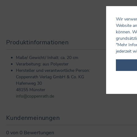
Wir verwen
Website an
können. We
grundsätzli
Produktinformationen
"Mehr Info
jederzeit w
Maße/ Gewicht/ Inhalt: ca. 20 cm
Verarbeitung: aus Polyester
Hersteller und verantwortliche Person:
Coppenrath Verlag GmbH & Co. KG
Hafenweg 30
48155 Münster
info@coppenrath.de
Kundenmeinungen
0 von 0 Bewertungen