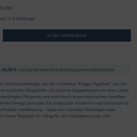
dkosten
lands 3-5 Werktage
b den gewünschten Wert ein oder benutze
In den Warenkorb
re
68,99 €
und Sie erhalten Ihre Bestellung versandkostenfrei.
er Schlüsselanhänger aus der Kollektion "Happy Together" von Die
und modische Alltagshilfe. Die robuste Doppelkordel mit einer Länge
azierfähigem Polyester und wird durch einen charmanten Herzchen-
nfrohe Design abrundet. Ein praktischer Karabiner und Schlüsselring
ne flexible Handhabung – ideal zum schnellen Befestigen oder
in treuer Begleiter im Alltag für alle Modebewussten und