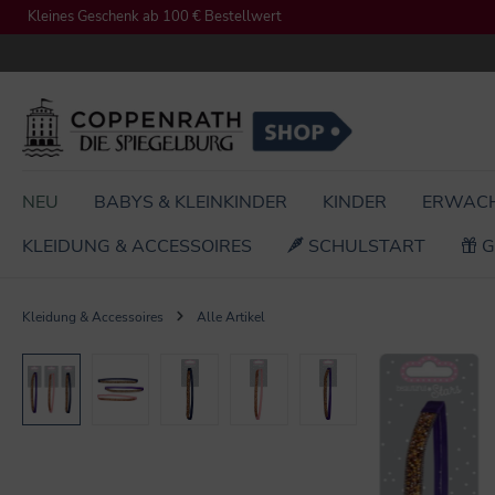
Kleines Geschenk ab 100 € Bestellwert
springen
Zur Hauptnavigation springen
NEU
BABYS & KLEINKINDER
KINDER
ERWAC
KLEIDUNG & ACCESSOIRES
SCHULSTART
G
Kleidung & Accessoires
Alle Artikel
Bildergalerie überspringen