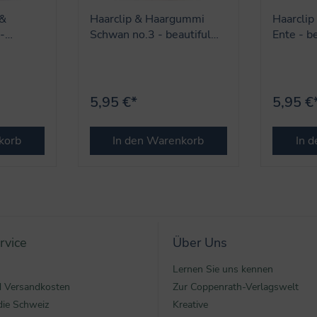
 &
Haarclip & Haargummi
Haarcli
-
Schwan no.3 - beautiful
Ente - b
Stars
5,95 €*
5,95 €
korb
In den Warenkorb
In 
rvice
Über Uns
Lernen Sie uns kennen
nd Versandkosten
Zur Coppenrath-Verlagswelt
die Schweiz
Kreative