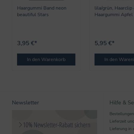
Haargummi Band neon
lila/grün, Haarclip
beautiful Stars
Haargummi Apfel 
beautiful Stars
3,95 €*
5,95 €*
In den Warenkorb
In den Waren
Newsletter
Hilfe & Se
Bestellungen
Lieferzeit u
Lieferung in 