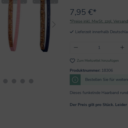
7,95 €*
*Preise inkl. MwSt. zzgl. Versan
Lieferzeit innerhalb Deutsch
Produkt Anzahl: Gi
Zum Merkzettel hinzufügen
Produktnummer:
18306
Bestellen Sie für weite
Dieses funkelnde Haarband rundet
Der Preis gilt pro Stück. Leide