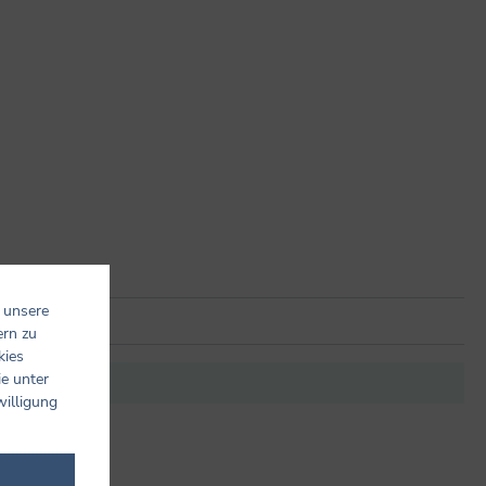
 unsere
ern zu
kies
ie unter
it anderen.
willigung