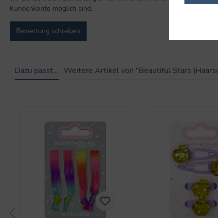
Kundenkonto möglich sind.
Bewertung schreiben
Dazu passt...
Weitere Artikel von "Beautiful Stars (Haar
Produktgalerie überspringen