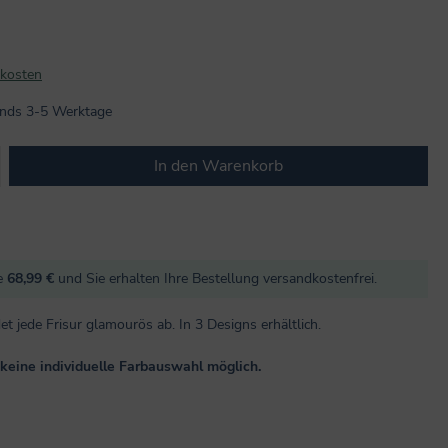
dkosten
lands 3-5 Werktage
b den gewünschten Wert ein oder benutze
In den Warenkorb
re
68,99 €
und Sie erhalten Ihre Bestellung versandkostenfrei.
 jede Frisur glamourös ab. In 3 Designs erhältlich.
r keine individuelle Farbauswahl möglich.