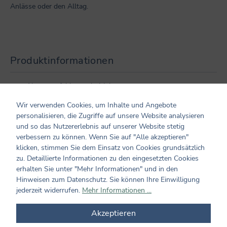
Anlässe oder den Alltag.
Produktinformationen
Altersempfehlung: ab 4 Jahren
Maße/ Gewicht/ Inhalt: ca. 5 cm
Wir verwenden Cookies, um Inhalte und Angebote
Verarbeitung: textile Pompoms und Metall Clip
personalisieren, die Zugriffe auf unsere Website analysieren
Hersteller und verantwortliche Person:
und so das Nutzererlebnis auf unserer Website stetig
Coppenrath Verlag GmbH & Co. KG
verbessern zu können. Wenn Sie auf "Alle akzeptieren"
Hafenweg 30
klicken, stimmen Sie dem Einsatz von Cookies grundsätzlich
48155 Münster
zu. Detaillierte Informationen zu den eingesetzten Cookies
info@coppenrath.de
erhalten Sie unter "Mehr Informationen" und in den
Hinweisen zum Datenschutz. Sie können Ihre Einwilligung
jederzeit widerrufen.
Mehr Informationen ...
Kundenmeinungen
Akzeptieren
0 von 0 Bewertungen