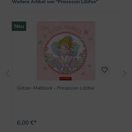
Produktgalerie überspringen
Weitere Artikel von "Prinzessin Lillifee"
Neu
Glitzer-Malblock - Prinzessin Lillifee
6,00 €*