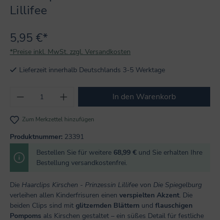
Lillifee
5,95 €*
*Preise inkl. MwSt. zzgl. Versandkosten
Lieferzeit innerhalb Deutschlands 3-5 Werktage
Produkt Anzahl: Gib den gewünschten Wert
In den Warenkorb
Zum Merkzettel hinzufügen
Produktnummer:
23391
Bestellen Sie für weitere
68,99 €
und Sie erhalten Ihre
Bestellung versandkostenfrei.
Die
Haarclips Kirschen - Prinzessin Lillifee
von
Die Spiegelburg
verleihen allen Kinderfrisuren einen
verspielten Akzent
. Die
beiden Clips sind mit
glitzernden Blättern
und
flauschigen
Pompoms
als Kirschen gestaltet – ein süßes Detail für festliche