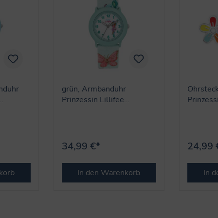
nduhr
grün, Armbanduhr
Ohrstec
Prinzessin Lillifee
Prinzessi
r)
(Lizenzmarke Amor)
(Lizenz
34,99 €*
24,99 
korb
In den Warenkorb
In 