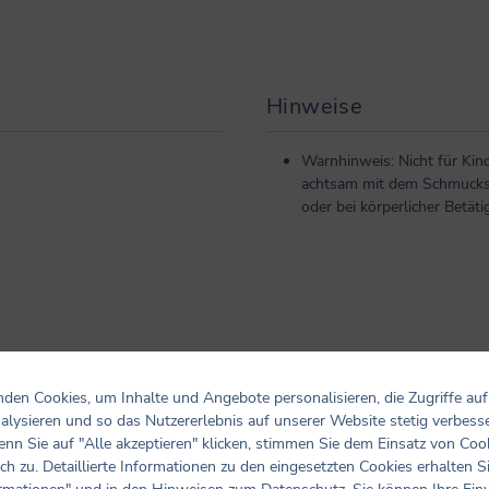
Hinweise
Warnhinweis: Nicht für Kind
achtsam mit dem Schmuckst
oder bei körperlicher Betä
den Cookies, um Inhalte und Angebote personalisieren, die Zugriffe auf
alysieren und so das Nutzererlebnis auf unserer Website stetig verbess
nn Sie auf "Alle akzeptieren" klicken, stimmen Sie dem Einsatz von Coo
ch zu. Detaillierte Informationen zu den eingesetzten Cookies erhalten S