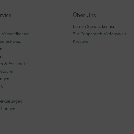
rvice
Über Uns
Lernen Sie uns kennen
nd Versandkosten
Zur Coppenrath-Verlagswelt
die Schweiz
Kreative
en
en
n & Ersatzteile
Retouren
ungen
it
erklärungen
ellungen