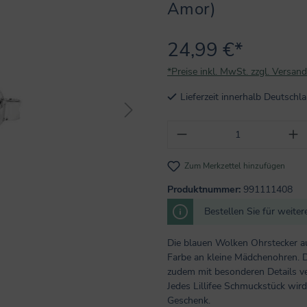
Amor)
24,99 €*
*Preise inkl. MwSt. zzgl. Versan
Lieferzeit innerhalb Deutsch
Produkt Anzahl: Gi
Zum Merkzettel hinzufügen
Produktnummer:
991111408
Bestellen Sie für weite
Die blauen Wolken Ohrstecker aus
Farbe an kleine Mädchenohren. D
zudem mit besonderen Details v
Jedes Lillifee Schmuckstück wird 
Geschenk.