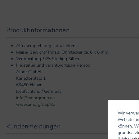
Produktinformationen
Altersempfehlung: ab 4 Jahren
Maße/ Gewicht/ Inhalt: Ohrstecker ca. 6 x 6 mm
Verarbeitung: 925 Sterling Silber
Hersteller und verantwortliche Person:
Amor GmbH
Kanaltorplatz 1
63450 Hanau
Deutschland / Germany
info@amorgroup.de
www.amorgroup.de
Wir verwen
Website an
Kundenmeinungen
können. We
grundsätzli