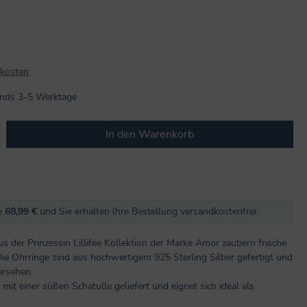
dkosten
lands 3-5 Werktage
b den gewünschten Wert ein oder benutze
In den Warenkorb
re
68,99 €
und Sie erhalten Ihre Bestellung versandkostenfrei.
 der Prinzessin Lillifee Kollektion der Marke Amor zaubern frische
ie Ohrringe sind aus hochwertigem 925 Sterling Silber gefertigt und
ersehen.
mit einer süßen Schatulle geliefert und eignet sich ideal als