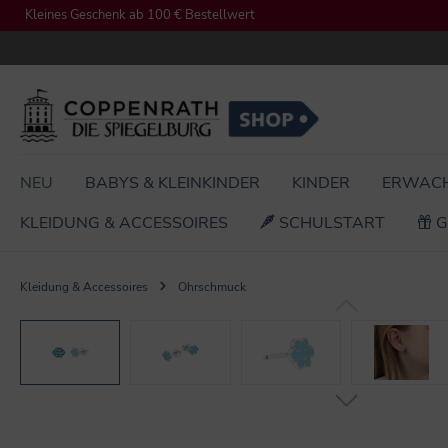
Kleines Geschenk ab 100 € Bestellwert
springen
Zur Hauptnavigation springen
NEU
BABYS & KLEINKINDER
KINDER
ERWAC
KLEIDUNG & ACCESSOIRES
SCHULSTART
G
Kleidung & Accessoires
Ohrschmuck
Bildergalerie überspringen