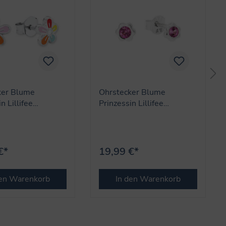
ker Blume
Ohrstecker Blume
n Lillifee
Prinzessin Lillifee
marke Amor)
(Lizenzmarke Amor)
€*
19,99 €*
den Warenkorb
In den Warenkorb