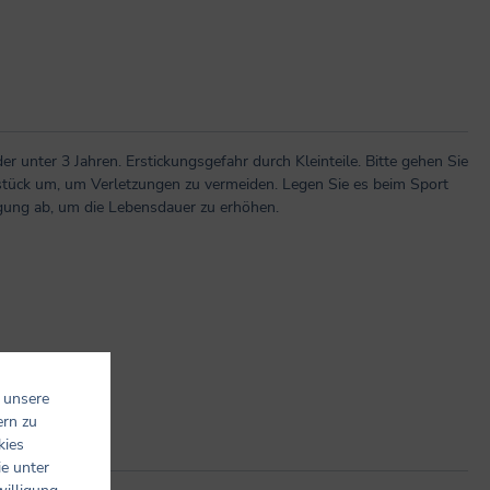
er unter 3 Jahren. Erstickungsgefahr durch Kleinteile. Bitte gehen Sie
ück um, um Verletzungen zu vermeiden. Legen Sie es beim Sport
tigung ab, um die Lebensdauer zu erhöhen.
 unsere
ern zu
kies
ie unter