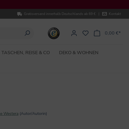
Gratisversand innerhalb Deutschlands ab 69 €
|
Kontakt
0,00 €*
TASCHEN, REISE & CO
DEKO & WOHNEN
!
te Westera
(Autor/Autorin)