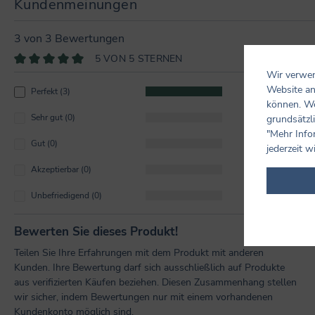
Kundenmeinungen
3 von 3 Bewertungen
5 VON 5 STERNEN
Wir verwen
Durchschnittliche Bewertung von 5 von 5 Sternen
Website an
Perfekt (3)
100%
können. We
Sehr gut (0)
0%
grundsätzli
"Mehr Info
Gut (0)
0%
jederzeit w
Akzeptierbar (0)
0%
Unbefriedigend (0)
0%
Bewerten Sie dieses Produkt!
Teilen Sie Ihre Erfahrungen mit dem Produkt mit anderen
Kunden. Ihre Bewertung darf sich ausschließlich auf Produkte
aus verifizierten Käufen beziehen. Diesen Zusammenhang stellen
wir sicher, indem Bewertungen nur mit einem vorhandenen
Kundenkonto möglich sind.