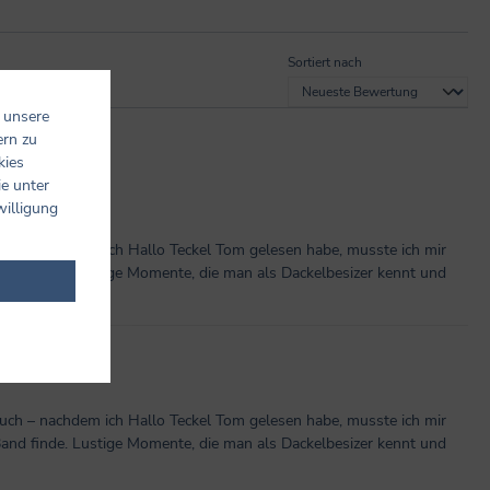
Sortiert nach
 unsere
ern zu
kies
ie unter
willigung
 auch – nachdem ich Hallo Teckel Tom gelesen habe, musste ich mir
 Band finde. Lustige Momente, die man als Dackelbesizer kennt und
 auch – nachdem ich Hallo Teckel Tom gelesen habe, musste ich mir
 Band finde. Lustige Momente, die man als Dackelbesizer kennt und