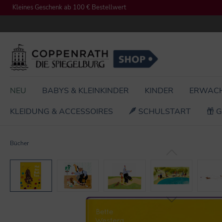
Kleines Geschenk ab 100 € Bestellwert
springen
Zur Hauptnavigation springen
NEU
BABYS & KLEINKINDER
KINDER
ERWAC
KLEIDUNG & ACCESSOIRES
SCHULSTART
G
Bücher
Bildergalerie überspringen