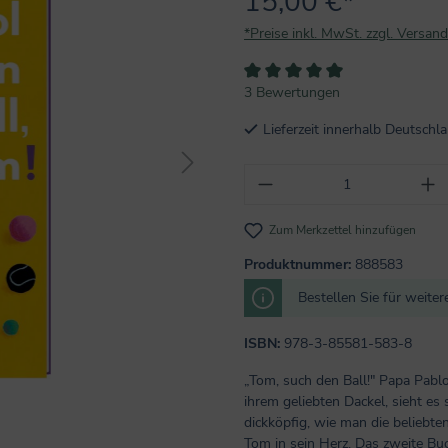
15,00 €*
*Preise inkl. MwSt. zzgl. Versan
Durchschnittliche Bewertung vo
3 Bewertungen
Lieferzeit innerhalb Deutsch
Produkt Anzahl: Gi
Zum Merkzettel hinzufügen
Produktnummer:
888583
Bestellen Sie für weite
ISBN:
978-3-85581-583-8
„Tom, such den Ball!" Papa Pablo
ihrem geliebten Dackel, sieht es
dickköpfig, wie man die beliebt
Tom in sein Herz. Das zweite Buc