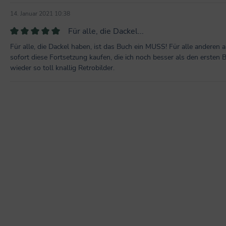
14. Januar 2021 10:38
Für alle, die Dackel...
Bewertung mit 5 von 5 Sternen
Für alle, die Dackel haben, ist das Buch ein MUSS! Für alle anderen
sofort diese Fortsetzung kaufen, die ich noch besser als den ersten
wieder so toll knallig Retrobilder.