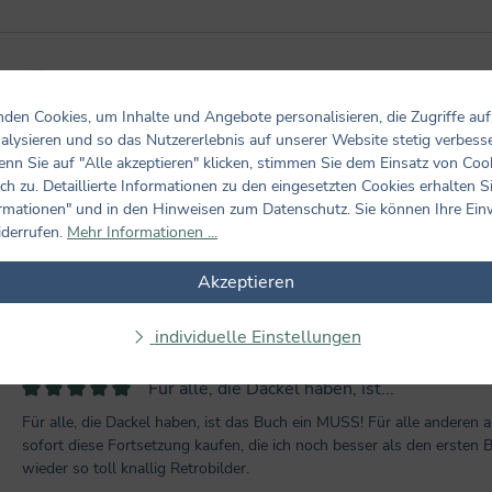
Bewertungen nur in der aktuellen Sprache anzeigen.
den Cookies, um Inhalte und Angebote personalisieren, die Zugriffe auf
alysieren und so das Nutzererlebnis auf unserer Website stetig verbess
3
Bewertungen
nn Sie auf "Alle akzeptieren" klicken, stimmen Sie dem Einsatz von Coo
14. Januar 2021 10:38
ch zu. Detaillierte Informationen zu den eingesetzten Cookies erhalten S
rmationen" und in den Hinweisen zum Datenschutz. Sie können Ihre Ein
Für alle, die Dackel...
iderrufen.
Mehr Informationen ...
Bewertung mit 5 von 5 Sternen
Für alle, die Dackel haben, ist das Buch ein MUSS! Für alle anderen
sofort diese Fortsetzung kaufen, die ich noch besser als den ersten
Akzeptieren
wieder so toll knallig Retrobilder.
individuelle Einstellungen
14. Januar 2021 10:38
Für alle, die Dackel haben, ist...
Bewertung mit 5 von 5 Sternen
Für alle, die Dackel haben, ist das Buch ein MUSS! Für alle anderen
sofort diese Fortsetzung kaufen, die ich noch besser als den ersten
wieder so toll knallig Retrobilder.