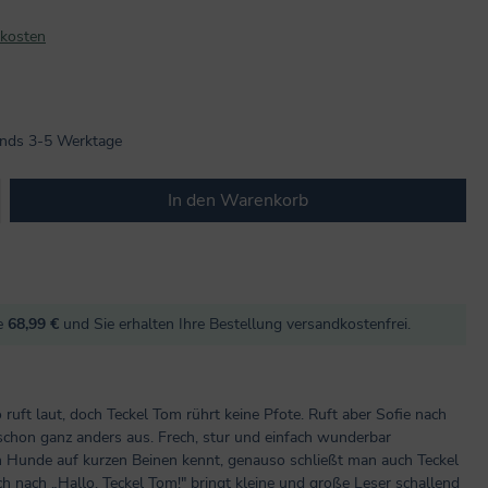
dkosten
n 5 von 5 Sternen
lands 3-5 Werktage
b den gewünschten Wert ein oder benutze
In den Warenkorb
re
68,99 €
und Sie erhalten Ihre Bestellung versandkostenfrei.
 ruft laut, doch Teckel Tom rührt keine Pfote. Ruft aber Sofie nach
 schon ganz anders aus. Frech, stur und einfach wunderbar
en Hunde auf kurzen Beinen kennt, genauso schließt man auch Teckel
h nach „Hallo, Teckel Tom!" bringt kleine und große Leser schallend