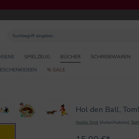
HSENE
SPIELZEUG
BÜCHER
SCHREIBWAREN
ESCHENKIDEEN
% SALE
Hol den Ball, Tom
Noëlle Smit
(Autor/Autorin),
Bet