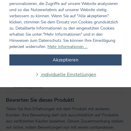
personalisieren, die Zugriffe auf unsere Website analysieren
Kundenmeinungen
und so das Nutzererlebnis auf unserer Website stetig
verbessern zu können. Wenn Sie auf "Alle akzeptieren"
1 von 1 Bewertungen
klicken, stimmen Sie dem Einsatz von Cookies grundsätzlich
zu. Detaillierte Informationen zu den eingesetzten Cookies
erhalten Sie unter "Mehr Informationen" und in den
4 VON 5 STERNEN
Durchschnittliche Bewertung von 4 von 5 Sternen
Hinweisen zum Datenschutz. Sie können Ihre Einwilligung
jederzeit widerrufen.
Mehr Informationen ...
Perfekt (0)
Akzeptieren
Sehr gut (1)
Gut (0)
individuelle Einstellungen
Akzeptierbar (0)
Unbefriedigend (0)
Bewerten Sie dieses Produkt!
Teilen Sie Ihre Erfahrungen mit dem Produkt mit anderen
Kunden. Ihre Bewertung darf sich ausschließlich auf Produkte
aus verifizierten Käufen beziehen. Diesen Zusammenhang stellen
wir sicher, indem Bewertungen nur mit einem vorhandenen