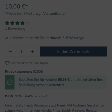
10,00 €*
*Preise inkl. MwSt. zzgl. Versandkosten
Durchschnittliche Bewertung von 4 von 5 Sternen
1 Bewertung
Lieferzeit innerhalb Deutschlands 3-5 Werktage
Produkt Anzahl: Gib den gewünschten Wert
In den Warenkorb
Zum Merkzettel hinzufügen
Produktnummer:
62605
Bestellen Sie für weitere
68,99 €
und Sie erhalten Ihre
Bestellung versandkostenfrei.
ISBN:
978-3-649-62605-3
Feiern statt Frust, Prosecco statt Panik! Mit lustigen Geschichten
zeigen Autorinnen wie Amelie Fried, Judith Pinnow, Renate