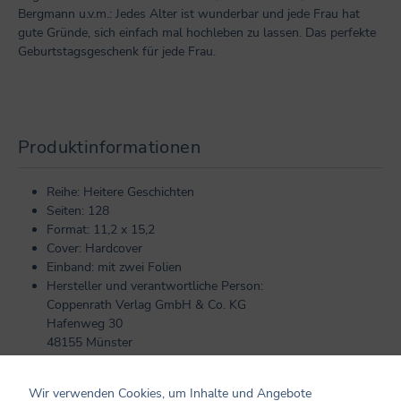
Bergmann u.v.m.: Jedes Alter ist wunderbar und jede Frau hat
gute Gründe, sich einfach mal hochleben zu lassen. Das perfekte
Geburtstagsgeschenk für jede Frau.
Produktinformationen
Reihe: Heitere Geschichten
Seiten: 128
Format: 11,2 x 15,2
Cover: Hardcover
Einband: mit zwei Folien
Hersteller und verantwortliche Person:
Coppenrath Verlag GmbH & Co. KG
Hafenweg 30
48155 Münster
info@coppenrath.de
Wir verwenden Cookies, um Inhalte und Angebote