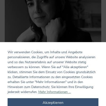
Wir verwenden Cookies, um Inhalte und Angebote
personalisieren, die Zugriffe auf unsere Website analysieren
und so das Nutzererlebnis auf unserer Website stetig
verbessern zu können. Wenn Sie auf "Alle akzeptieren"
klicken, stimmen Sie dem Einsatz von Cookies grundsätzlich
Marta Altés, geboren 1982, studierte zunächst Grafikdesign in
zu. Detaillierte Informationen zu den eingesetzten Cookies
Barcelona, bevor sie der Leidenschaft ihrer Kindheit folgte und
erhalten Sie unter "Mehr Informationen" und in den
ihren Master in Illustration an der Cambridge School of Art
Hinweisen zum Datenschutz. Sie können Ihre Einwilligung
machte. Das war, so sagt sie heute, die beste Entscheidung ihres
jederzeit widerrufen.
Mehr Informationen ...
Lebens. Marta lebt in London, illustriert und schreibt Bücher, die
in der ganzen Welt erscheinen und lehrt nebenbei an der
Akzeptieren