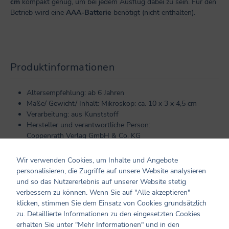
cm
kompakt genug, um bei jedem Ausflug dabei zu sein. Für den
Betrieb wird eine
AAA-Batterie
benötigt (nicht enthalten).
Produktinformationen
Altersempfehlung: ab 6 Jahren
Maße/ Gewicht/ Inhalt: Mikroskop: ca. 10 x 3 x 4,5 cm
Verarbeitung: aus Kunststoff
Hersteller und verantwortliche Person:
Coppenrath Verlag GmbH & Co. KG
Hafenweg 30
48155 Münster
Wir verwenden Cookies, um Inhalte und Angebote
info@coppenrath.de
personalisieren, die Zugriffe auf unsere Website analysieren
und so das Nutzererlebnis auf unserer Website stetig
verbessern zu können. Wenn Sie auf "Alle akzeptieren"
Hinweise
klicken, stimmen Sie dem Einsatz von Cookies grundsätzlich
zu. Detaillierte Informationen zu den eingesetzten Cookies
erhalten Sie unter "Mehr Informationen" und in den