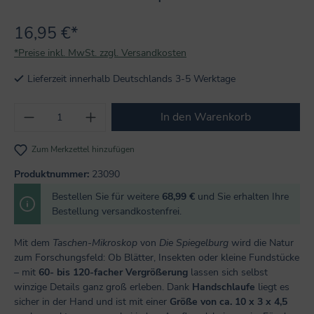
16,95 €*
*Preise inkl. MwSt. zzgl. Versandkosten
Lieferzeit innerhalb Deutschlands 3-5 Werktage
Produkt Anzahl: Gib den gewünschten Wert
In den Warenkorb
Zum Merkzettel hinzufügen
Produktnummer:
23090
Bestellen Sie für weitere
68,99 €
und Sie erhalten Ihre
Bestellung versandkostenfrei.
Mit dem
Taschen-Mikroskop
von
Die Spiegelburg
wird die Natur
zum Forschungsfeld: Ob Blätter, Insekten oder kleine Fundstücke
– mit
60- bis 120-facher Vergrößerung
lassen sich selbst
winzige Details ganz groß erleben. Dank
Handschlaufe
liegt es
sicher in der Hand und ist mit einer
Größe von ca. 10 x 3 x 4,5