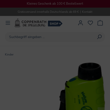
Kleines Geschenk ab 100 € Bestellwert
alt springen
Gratisversand innerhalb Deutschlands ab 69 €
|
Kontakt
Kinder
Bildergalerie überspringen