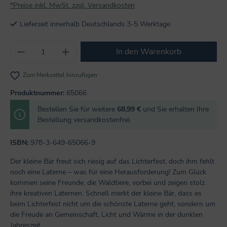
*Preise inkl. MwSt. zzgl. Versandkosten
Lieferzeit innerhalb Deutschlands 3-5 Werktage
Produkt Anzahl: Gib den gewünschten Wert
In den Warenkorb
Zum Merkzettel hinzufügen
Produktnummer:
65066
Bestellen Sie für weitere
68,99 €
und Sie erhalten Ihre
Bestellung versandkostenfrei.
ISBN:
978-3-649-65066-9
Der kleine Bär freut sich riesig auf das Lichterfest, doch ihm fehlt
noch eine Laterne – was für eine Herausforderung! Zum Glück
kommen seine Freunde, die Waldtiere, vorbei und zeigen stolz
ihre kreativen Laternen. Schnell merkt der kleine Bär, dass es
beim Lichterfest nicht um die schönste Laterne geht, sondern um
die Freude an Gemeinschaft, Licht und Wärme in der dunklen
Jahreszeit.