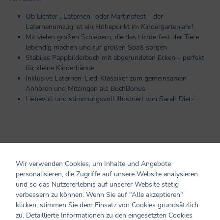
Ob Lichter-, Laternen- oder Martinsfest – der
Laternenumzug ist ein Höhepunkt im Kindergartenjahr!
Mit vielen großen Schiebern, die das Lichterfest der Tiere
lebendig machen und für großen Spaß sorgen
Stabiles Pappbilderbuch mit abgerundeten Ecken – perfekt
für kleine Kinderhände
Inklusive Laternen-Lied-Klassiker zum gemeinsamen
Anhören und Mitsingen als BuchBonus
Liebevoll und stimmungsvoll illustriert von Sarah Dietz
Produktinformationen
Wir verwenden Cookies, um Inhalte und Angebote
personalisieren, die Zugriffe auf unsere Website analysieren
Altersempfehlung: ab 2 Jahren
und so das Nutzererlebnis auf unserer Website stetig
Seiten: 14
verbessern zu können. Wenn Sie auf "Alle akzeptieren"
Format: 13 x 13
klicken, stimmen Sie dem Einsatz von Cookies grundsätzlich
Cover: Pappe
zu. Detaillierte Informationen zu den eingesetzten Cookies
Einband: mit Schieber und Spotlack