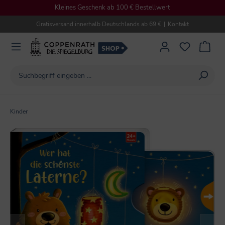
Kleines Geschenk ab 100 € Bestellwert
alt springen
Gratisversand innerhalb Deutschlands ab 69 €
|
Kontakt
Kinder
Bildergalerie überspringen