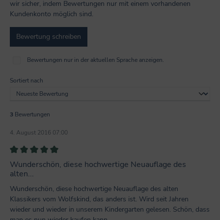
wir sicher, indem Bewertungen nur mit einem vorhandenen
Kundenkonto möglich sind.
Bewertung schreiben
Bewertungen nur in der aktuellen Sprache anzeigen.
Sortiert nach
3
Bewertungen
4. August 2016 07:00
Bewertung mit 5 von 5 Sternen
Wunderschön, diese hochwertige Neuauflage des
alten...
Wunderschön, diese hochwertige Neuauflage des alten
Klassikers vom Wolfskind, das anders ist. Wird seit Jahren
wieder und wieder in unserem Kindergarten gelesen. Schön, dass
man es nun wieder kaufen kann.