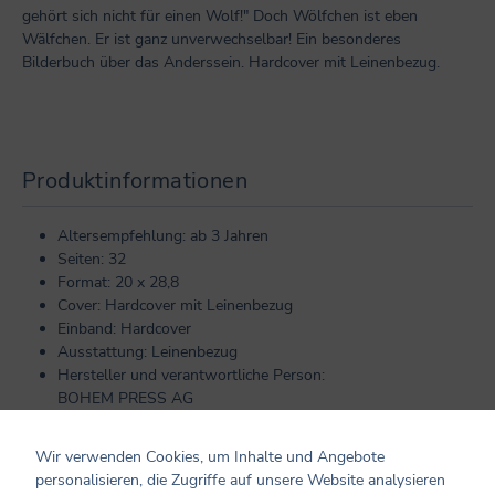
gehört sich nicht für einen Wolf!" Doch Wölfchen ist eben
Wälfchen. Er ist ganz unverwechselbar! Ein besonderes
Bilderbuch über das Anderssein. Hardcover mit Leinenbezug.
Produktinformationen
Altersempfehlung: ab 3 Jahren
Seiten: 32
Format: 20 x 28,8
Cover: Hardcover mit Leinenbezug
Einband: Hardcover
Ausstattung: Leinenbezug
Hersteller und verantwortliche Person:
BOHEM PRESS AG
Hafenweg 30
48155 Münster
Wir verwenden Cookies, um Inhalte und Angebote
info@bohem.ch
personalisieren, die Zugriffe auf unsere Website analysieren