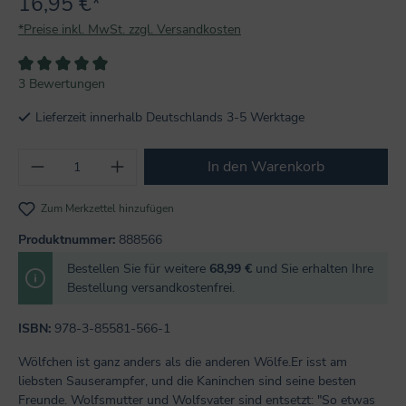
16,95 €*
*Preise inkl. MwSt. zzgl. Versandkosten
Durchschnittliche Bewertung von 5 von 5 Sternen
3 Bewertungen
Lieferzeit innerhalb Deutschlands 3-5 Werktage
Produkt Anzahl: Gib den gewünschten Wert
In den Warenkorb
Zum Merkzettel hinzufügen
Produktnummer:
888566
Bestellen Sie für weitere
68,99 €
und Sie erhalten Ihre
Bestellung versandkostenfrei.
ISBN:
978-3-85581-566-1
Wölfchen ist ganz anders als die anderen Wölfe.Er isst am
liebsten Sauserampfer, und die Kaninchen sind seine besten
Freunde. Wolfsmutter und Wolfsvater sind entsetzt: "So etwas