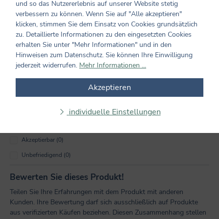
und so das Nutzererlebnis auf unserer Website stetig
verbessern zu können. Wenn Sie auf "Alle akzeptieren"
Kundenmeinungen
klicken, stimmen Sie dem Einsatz von Cookies grundsätzlich
zu. Detaillierte Informationen zu den eingesetzten Cookies
erhalten Sie unter "Mehr Informationen" und in den
3 von 3 Bewertungen
Hinweisen zum Datenschutz. Sie können Ihre Einwilligung
jederzeit widerrufen.
Mehr Informationen ...
5 VON 5 STERNEN
Durchschnittliche Bewertung von 5 von 5 Sternen
Akzeptieren
Perfekt (3)
Sehr gut (0)
individuelle Einstellungen
Gut (0)
Akzeptierbar (0)
Unbefriedigend (0)
Bewerten Sie dieses Produkt!
Teilen Sie Ihre Erfahrungen mit dem Produkt mit anderen
Kunden. Ihre Bewertung darf sich ausschließlich auf Produkte
aus verifizierten Käufen beziehen. Diesen Zusammenhang stellen