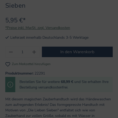
Sieben
5,95 €*
*Preise inkl. MwSt. zzgl. Versandkosten
Lieferzeit innerhalb Deutschlands 3-5 Werktage
Produkt Anzahl: Gib den gewünschten Wert
In den Warenkorb
Zum Merkzettel hinzufügen
Produktnummer:
22291
Bestellen Sie für weitere
68,99 €
und Sie erhalten Ihre
Bestellung versandkostenfrei.
Mit diesem magischen Zauberhandtuch wird das Händewaschen
zum aufregenden Erlebnis! Das formgepresste Handtuch mit
Motiven von „Die Lieben Sieben" entfaltet sich wie von
Zauberhand zur vollen Größe, sobald es mit Wasser in