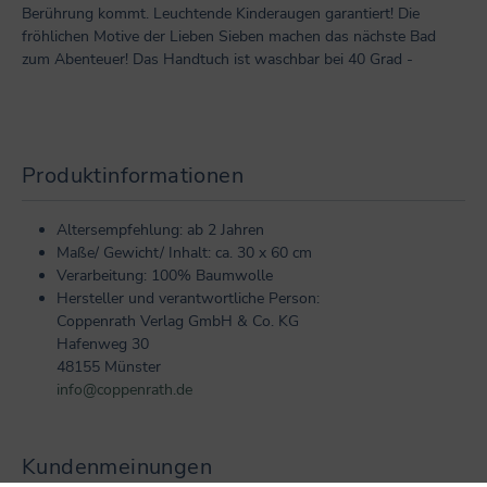
Berührung kommt. Leuchtende Kinderaugen garantiert! Die
fröhlichen Motive der Lieben Sieben machen das nächste Bad
zum Abenteuer! Das Handtuch ist waschbar bei 40 Grad -
Produktinformationen
Altersempfehlung: ab 2 Jahren
Maße/ Gewicht/ Inhalt: ca. 30 x 60 cm
Verarbeitung: 100% Baumwolle
Hersteller und verantwortliche Person:
Coppenrath Verlag GmbH & Co. KG
Hafenweg 30
48155 Münster
info@coppenrath.de
Kundenmeinungen