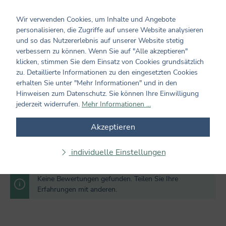
0 von 0 Bewertungen
Wir verwenden Cookies, um Inhalte und Angebote
personalisieren, die Zugriffe auf unsere Website analysieren
Bewerten Sie dieses Produkt!
und so das Nutzererlebnis auf unserer Website stetig
Durchschnittliche Bewertung von 0 von 5 Sternen
verbessern zu können. Wenn Sie auf "Alle akzeptieren"
Teilen Sie Ihre Erfahrungen mit dem Produkt mit anderen
klicken, stimmen Sie dem Einsatz von Cookies grundsätzlich
Kunden. Ihre Bewertung darf sich ausschließlich auf Produkte
zu. Detaillierte Informationen zu den eingesetzten Cookies
aus verifizierten Käufen beziehen. Diesen Zusammenhang stellen
erhalten Sie unter "Mehr Informationen" und in den
wir sicher, indem Bewertungen nur mit einem vorhandenen
Hinweisen zum Datenschutz. Sie können Ihre Einwilligung
Kundenkonto möglich sind.
jederzeit widerrufen.
Mehr Informationen ...
Bewertung schreiben
Akzeptieren
Bewertungen nur in der aktuellen Sprache anzeigen.
individuelle Einstellungen
Keine Bewertungen gefunden. Teilen Sie Ihre
Erfahrungen mit anderen.