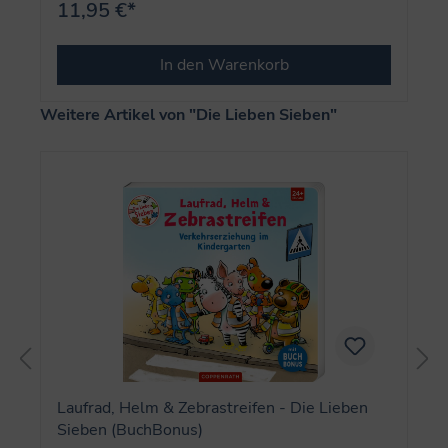
11,95 €*
In den Warenkorb
Produktgalerie überspringen
Weitere Artikel von "Die Lieben Sieben"
Laufrad, Helm & Zebrastreifen - Die Lieben
Sieben (BuchBonus)