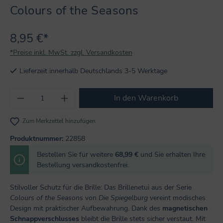
Colours of the Seasons
8,95 €*
*Preise inkl. MwSt. zzgl. Versandkosten
Lieferzeit innerhalb Deutschlands 3-5 Werktage
Produkt Anzahl: Gib den gewünschten Wert
In den Warenkorb
Zum Merkzettel hinzufügen
Produktnummer:
22858
Bestellen Sie für weitere
68,99 €
und Sie erhalten Ihre
Bestellung versandkostenfrei.
Stilvoller Schutz für die Brille: Das Brillenetui aus der Serie
Colours of the Seasons
von
Die Spiegelburg
vereint modisches
Design mit praktischer Aufbewahrung. Dank des
magnetischen
Schnappverschlusses
bleibt die Brille stets sicher verstaut. Mit