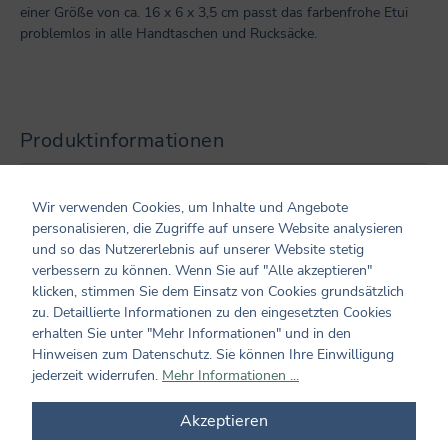
einer Größe von ca. 16 x 6 x 3,5 cm passt das farbenfrohe Etui
problemlos in alle Handtaschen und Rucksäcke.
Produktinformationen
Maße/ Gewicht/ Inhalt: ca. 16 x 6 x 3,5 cm
Wir verwenden Cookies, um Inhalte und Angebote
Verarbeitung: aus Kunststoff, mit Leinen überzogen
personalisieren, die Zugriffe auf unsere Website analysieren
Hersteller und verantwortliche Person:
und so das Nutzererlebnis auf unserer Website stetig
Coppenrath Verlag GmbH & Co. KG
verbessern zu können. Wenn Sie auf "Alle akzeptieren"
Hafenweg 30
klicken, stimmen Sie dem Einsatz von Cookies grundsätzlich
48155 Münster
zu. Detaillierte Informationen zu den eingesetzten Cookies
info@coppenrath.de
erhalten Sie unter "Mehr Informationen" und in den
Hinweisen zum Datenschutz. Sie können Ihre Einwilligung
jederzeit widerrufen.
Mehr Informationen ...
Kundenmeinungen
Akzeptieren
0 von 0 Bewertungen