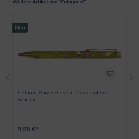
Produktgalerie überspringen
Weitere Artikel von "Colours of"
Neu
hellgrün, Kugelschreiber: Colours of the
Seasons
9,95 €*