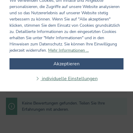
Wir verwenden Cookies, um Inhalte und Angebote
0 von 0 Bewertungen
personalisieren, die Zugriffe auf unsere Website analysieren
und so das Nutzererlebnis auf unserer Website stetig
verbessern zu können. Wenn Sie auf "Alle akzeptieren"
Bewerten Sie dieses Produkt!
Durchschnittliche Bewertung von 0 von 5 Sternen
klicken, stimmen Sie dem Einsatz von Cookies grundsätzlich
Teilen Sie Ihre Erfahrungen mit dem Produkt mit anderen
zu. Detaillierte Informationen zu den eingesetzten Cookies
Kunden. Ihre Bewertung darf sich ausschließlich auf Produkte
erhalten Sie unter "Mehr Informationen" und in den
aus verifizierten Käufen beziehen. Diesen Zusammenhang stellen
Hinweisen zum Datenschutz. Sie können Ihre Einwilligung
wir sicher, indem Bewertungen nur mit einem vorhandenen
jederzeit widerrufen.
Mehr Informationen ...
Kundenkonto möglich sind.
Akzeptieren
Bewertung schreiben
individuelle Einstellungen
Bewertungen nur in der aktuellen Sprache anzeigen.
Keine Bewertungen gefunden. Teilen Sie Ihre
Erfahrungen mit anderen.