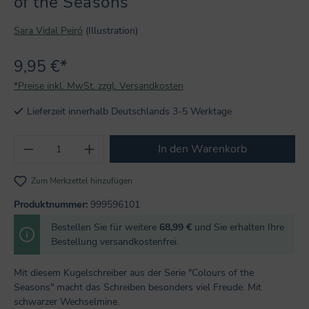
of the Seasons
Sara Vidal Peiró
(Illustration)
9,95 €*
*Preise inkl. MwSt. zzgl. Versandkosten
Lieferzeit innerhalb Deutschlands 3-5 Werktage
Produkt Anzahl: Gib den gewünschten Wert
In den Warenkorb
Zum Merkzettel hinzufügen
Produktnummer:
999596101
Bestellen Sie für weitere
68,99 €
und Sie erhalten Ihre
Bestellung versandkostenfrei.
Mit diesem Kugelschreiber aus der Serie "Colours of the
Seasons" macht das Schreiben besonders viel Freude. Mit
schwarzer Wechselmine.