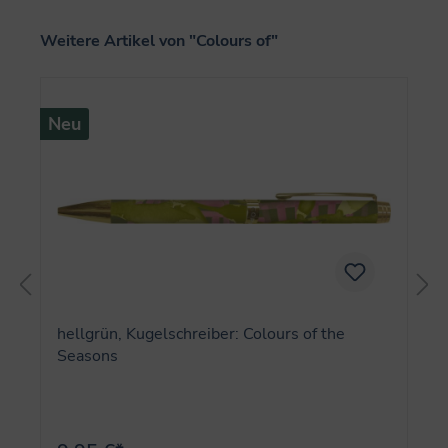
Produktgalerie überspringen
Weitere Artikel von "Colours of"
Neu
hellgrün, Kugelschreiber: Colours of the
Seasons