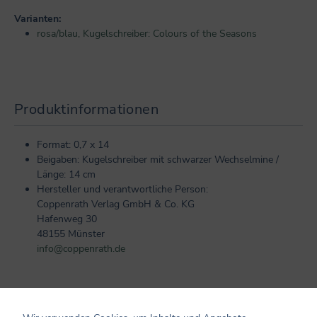
Varianten:
rosa/blau, Kugelschreiber: Colours of the Seasons
Produktinformationen
Format: 0,7 x 14
Beigaben: Kugelschreiber mit schwarzer Wechselmine /
Länge: 14 cm
Hersteller und verantwortliche Person:
Coppenrath Verlag GmbH & Co. KG
Hafenweg 30
48155 Münster
info@coppenrath.de
Kundenmeinungen