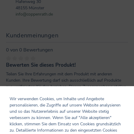
Hafenweg 30
48155 Münster
info@coppenrath.de
Kundenmeinungen
0 von 0 Bewertungen
Bewerten Sie dieses Produkt!
Durchschnittliche Bewertung von 0 von 5 Sternen
Teilen Sie Ihre Erfahrungen mit dem Produkt mit anderen
Kunden. Ihre Bewertung darf sich ausschließlich auf Produkte
aus verifizierten Käufen beziehen. Diesen Zusammenhang stellen
wir sicher, indem Bewertungen nur mit einem vorhandenen
Wir verwenden Cookies, um Inhalte und Angebote
Kundenkonto möglich sind.
personalisieren, die Zugriffe auf unsere Website analysieren
und so das Nutzererlebnis auf unserer Website stetig
Bewertung schreiben
verbessern zu können. Wenn Sie auf "Alle akzeptieren"
klicken, stimmen Sie dem Einsatz von Cookies grundsätzlich
Bewertungen nur in der aktuellen Sprache anzeigen.
zu. Detaillierte Informationen zu den eingesetzten Cookies