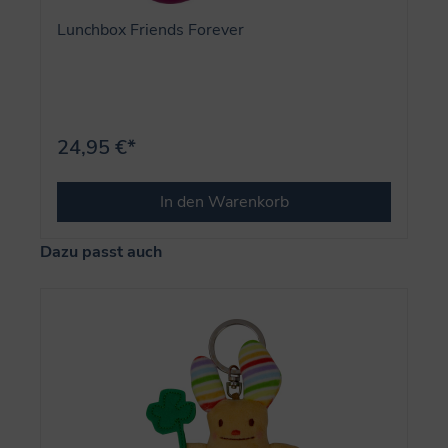
Lunchbox Friends Forever
24,95 €*
In den Warenkorb
Produktgalerie überspringen
Dazu passt auch