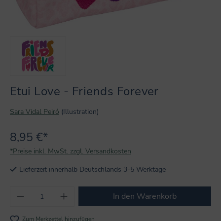
Etui Love - Friends Forever
Sara Vidal Peiró
(Illustration)
8,95 €*
*Preise inkl. MwSt. zzgl. Versandkosten
Lieferzeit innerhalb Deutschlands 3-5 Werktage
Produkt Anzahl: Gib den gewünschten Wert
In den Warenkorb
Zum Merkzettel hinzufügen