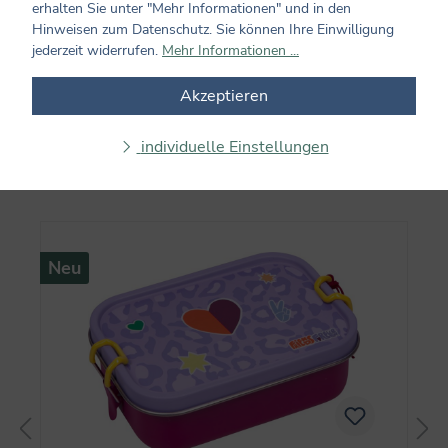
erhalten Sie unter "Mehr Informationen" und in den
Hinweisen zum Datenschutz. Sie können Ihre Einwilligung
Keine Bewertungen gefunden. Teilen Sie Ihre
jederzeit widerrufen.
Mehr Informationen ...
Erfahrungen mit anderen.
Akzeptieren
individuelle Einstellungen
Produktgalerie überspringen
Weitere Artikel von "Friends Forever"
Neu