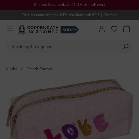
Kleines Geschenk ab 100 € Bestellwert
alt springen
Gratisversand innerhalb Deutschlands ab 69 €
|
Kontakt
Kinder
Friends Forever
Bildergalerie überspringen