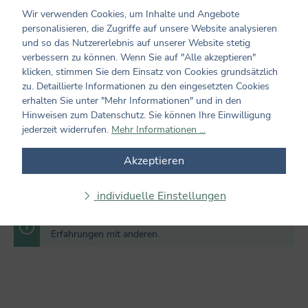
Wir verwenden Cookies, um Inhalte und Angebote
personalisieren, die Zugriffe auf unsere Website analysieren
Bewerten Sie dieses Produkt!
Durchschnittliche Bewertung von 0 von 5 Sternen
und so das Nutzererlebnis auf unserer Website stetig
Teilen Sie Ihre Erfahrungen mit dem Produkt mit anderen
verbessern zu können. Wenn Sie auf "Alle akzeptieren"
Kunden. Ihre Bewertung darf sich ausschließlich auf Produkte
klicken, stimmen Sie dem Einsatz von Cookies grundsätzlich
aus verifizierten Käufen beziehen. Diesen Zusammenhang stellen
zu. Detaillierte Informationen zu den eingesetzten Cookies
wir sicher, indem Bewertungen nur mit einem vorhandenen
erhalten Sie unter "Mehr Informationen" und in den
Kundenkonto möglich sind.
Hinweisen zum Datenschutz. Sie können Ihre Einwilligung
jederzeit widerrufen.
Mehr Informationen ...
Bewertung schreiben
Akzeptieren
Bewertungen nur in der aktuellen Sprache anzeigen.
individuelle Einstellungen
Keine Bewertungen gefunden. Teilen Sie Ihre
Erfahrungen mit anderen.