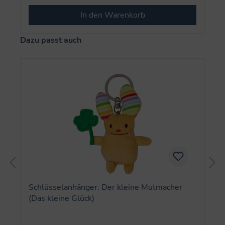
In den Warenkorb
Produktgalerie überspringen
Dazu passt auch
Schlüsselanhänger: Der kleine Mutmacher
(Das kleine Glück)