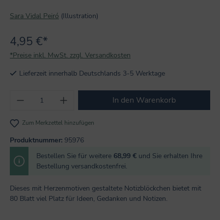
Sara Vidal Peiró
(Illustration)
4,95 €*
*Preise inkl. MwSt. zzgl. Versandkosten
Lieferzeit innerhalb Deutschlands 3-5 Werktage
Produkt Anzahl: Gib den gewünschten Wert
In den Warenkorb
Zum Merkzettel hinzufügen
Produktnummer:
95976
Bestellen Sie für weitere
68,99 €
und Sie erhalten Ihre
Bestellung versandkostenfrei.
Dieses mit Herzenmotiven gestaltete Notizblöckchen bietet mit
80 Blatt viel Platz für Ideen, Gedanken und Notizen.