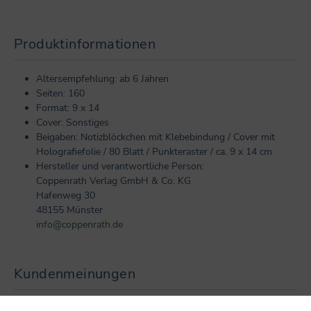
Produktinformationen
Altersempfehlung: ab 6 Jahren
Seiten: 160
Format: 9 x 14
Cover: Sonstiges
Beigaben: Notizblöckchen mit Klebebindung / Cover mit
Holografiefolie / 80 Blatt / Punkteraster / ca. 9 x 14 cm
Hersteller und verantwortliche Person:
Coppenrath Verlag GmbH & Co. KG
Hafenweg 30
48155 Münster
info@coppenrath.de
Kundenmeinungen
0 von 0 Bewertungen