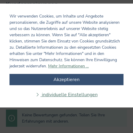
Kundenmeinungen
Wir verwenden Cookies, um Inhalte und Angebote
0 von 0 Bewertungen
personalisieren, die Zugriffe auf unsere Website analysieren
und so das Nutzererlebnis auf unserer Website stetig
Bewerten Sie dieses Produkt!
Durchschnittliche Bewertung von 0 von 5 Sternen
verbessern zu können. Wenn Sie auf "Alle akzeptieren"
klicken, stimmen Sie dem Einsatz von Cookies grundsätzlich
Teilen Sie Ihre Erfahrungen mit dem Produkt mit anderen
zu. Detaillierte Informationen zu den eingesetzten Cookies
Kunden. Ihre Bewertung darf sich ausschließlich auf Produkte
erhalten Sie unter "Mehr Informationen" und in den
aus verifizierten Käufen beziehen. Diesen Zusammenhang stellen
Hinweisen zum Datenschutz. Sie können Ihre Einwilligung
wir sicher, indem Bewertungen nur mit einem vorhandenen
jederzeit widerrufen.
Mehr Informationen ...
Kundenkonto möglich sind.
Akzeptieren
Bewertung schreiben
individuelle Einstellungen
Bewertungen nur in der aktuellen Sprache anzeigen.
Keine Bewertungen gefunden. Teilen Sie Ihre
Erfahrungen mit anderen.