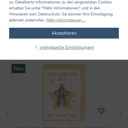
zu. Detaillierte Informationen zu den eingesetzten Cookies
Keine Bewertungen gefunden. Teilen Sie Ihre
erhalten Sie unter "Mehr Informationen" und in den
Erfahrungen mit anderen.
Hinweisen zum Datenschutz. Sie können Ihre Einwilligung
jederzeit widerrufen.
Mehr Informationen ...
Akzeptieren
Produktgalerie überspringen
Auch beliebt...
individuelle Einstellungen
Neu