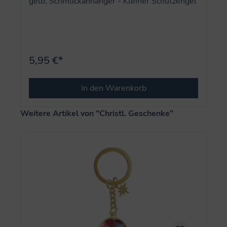
gelb, Schmuckanhänger - Kleiner Schutzengel
5,95 €*
In den Warenkorb
Produktgalerie überspringen
Weitere Artikel von "Christl. Geschenke"