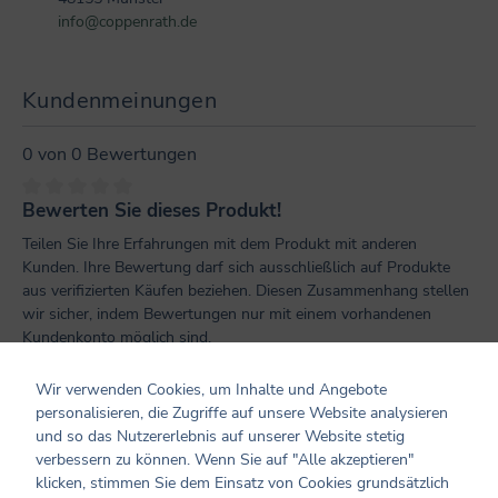
info@coppenrath.de
Kundenmeinungen
0 von 0 Bewertungen
Bewerten Sie dieses Produkt!
Durchschnittliche Bewertung von 0 von 5 Sternen
Teilen Sie Ihre Erfahrungen mit dem Produkt mit anderen
Kunden. Ihre Bewertung darf sich ausschließlich auf Produkte
aus verifizierten Käufen beziehen. Diesen Zusammenhang stellen
wir sicher, indem Bewertungen nur mit einem vorhandenen
Kundenkonto möglich sind.
Bewertung schreiben
Wir verwenden Cookies, um Inhalte und Angebote
personalisieren, die Zugriffe auf unsere Website analysieren
und so das Nutzererlebnis auf unserer Website stetig
Bewertungen nur in der aktuellen Sprache anzeigen.
verbessern zu können. Wenn Sie auf "Alle akzeptieren"
klicken, stimmen Sie dem Einsatz von Cookies grundsätzlich