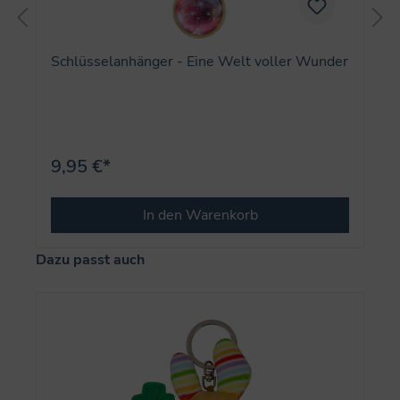
Schlüsselanhänger - Eine Welt voller Wunder
9,95 €*
In den Warenkorb
Produktgalerie überspringen
Dazu passt auch