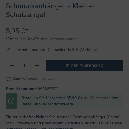
Schmuckanhänger - Kleiner
Schutzengel
5,95 €*
*Preise inkl. MwSt. zzgl. Versandkosten
Lieferzeit innerhalb Deutschlands 3-5 Werktage
Produkt Anzahl: Gib den gewünschten Wert
In den Warenkorb
Zum Merkzettel hinzufügen
Produktnummer:
999287602
Bestellen Sie für weitere
68,99 €
und Sie erhalten Ihre
Bestellung versandkostenfrei.
Ein zauberhafter kleiner Schutzengel-Schmuckanhänger (Charm)
mit Glitzerstein und praktischem Karabiner-Verschluss. Für Kette,