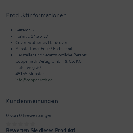
Produktinformationen
Seiten: 96
Format: 14,5 x 17
Cover: wattiertes Hardcover
Ausstattung: Folie / Farbschnitt
Hersteller und verantwortliche Person:
Coppenrath Verlag GmbH & Co. KG
Hafenweg 30
48155 Münster
info@coppenrath.de
Kundenmeinungen
0 von 0 Bewertungen
Bewerten Sie dieses Produkt!
Durchschnittliche Bewertung von 0 von 5 Sternen