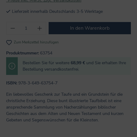
*Preise inkl. MwSt. zzgl. Versandkosten
Lieferzeit innerhalb Deutschlands 3-5 Werktage
Produkt Anzahl: Gib den gewünschten Wert
In den Warenkorb
Zum Merkzettel hinzufügen
Produktnummer:
63754
Bestellen Sie für weitere
68,99 €
und Sie erhalten Ihre
Bestellung versandkostenfrei.
ISBN:
978-3-649-63754-7
Ein liebevolles Geschenk zur Taufe und ein Grundstein für die
christliche Erziehung. Diese bunt illustrierte Taufbibel ist eine
ansprechende Sammlung von Nacherzählungen biblischer
Geschichten aus dem Alten und Neuen Testament und kurzen
Gebeten und Segenswünschen für die Kleinsten.