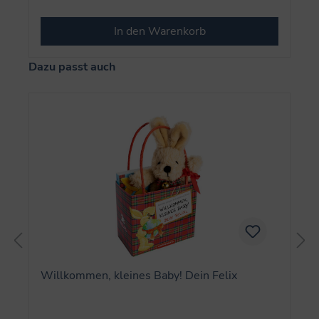
In den Warenkorb
Produktgalerie überspringen
Dazu passt auch
Willkommen, kleines Baby! Dein Felix