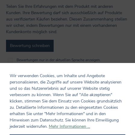
Teilen Sie Ihre Erfahrungen mit dem Produkt mit anderen
Kunden. Ihre Bewertung darf sich ausschließlich auf Produkte
aus verifizierten Käufen beziehen. Diesen Zusammenhang stellen
wir sicher, indem Bewertungen nur mit einem vorhandenen
Kundenkonto möglich sind.
Bewertung schreiben
Bewertungen nur in der aktuellen Sprache anzeigen.
Wir verwenden Cookies, um Inhalte und Angebote
Keine Bewertungen gefunden. Teilen Sie Ihre
personalisieren, die Zugriffe auf unsere Website analysieren
Erfahrungen mit anderen.
und so das Nutzererlebnis auf unserer Website stetig
verbessern zu können. Wenn Sie auf "Alle akzeptieren"
klicken, stimmen Sie dem Einsatz von Cookies grundsätzlich
zu. Detaillierte Informationen zu den eingesetzten Cookies
erhalten Sie unter "Mehr Informationen" und in den
Hinweisen zum Datenschutz. Sie können Ihre Einwilligung
Produktgalerie überspringen
Auch beliebt...
jederzeit widerrufen.
Mehr Informationen ...