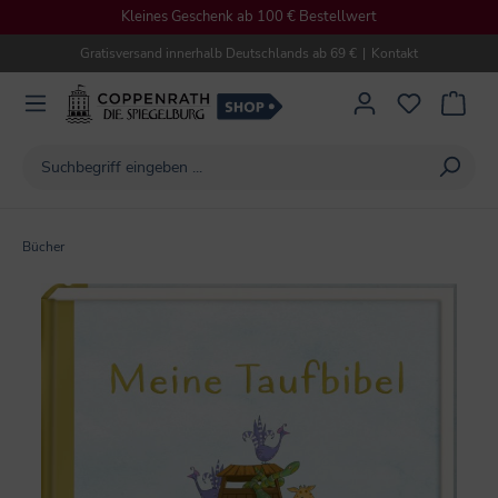
Kleines Geschenk ab 100 € Bestellwert
alt springen
Gratisversand innerhalb Deutschlands ab 69 €
|
Kontakt
Bücher
Bildergalerie überspringen