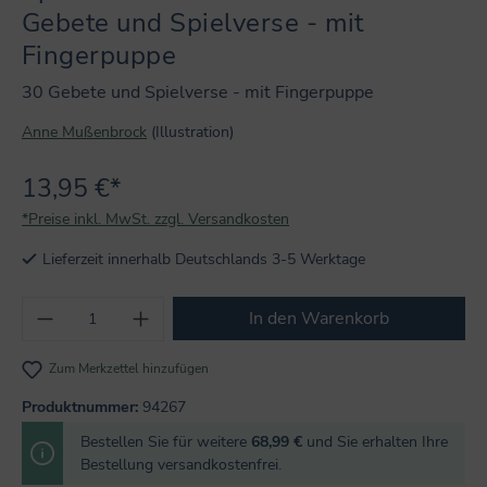
Gebete und Spielverse - mit
Fingerpuppe
30 Gebete und Spielverse - mit Fingerpuppe
Anne Mußenbrock
(Illustration)
13,95 €*
*Preise inkl. MwSt. zzgl. Versandkosten
Lieferzeit innerhalb Deutschlands 3-5 Werktage
Produkt Anzahl: Gib den gewünschten Wert
In den Warenkorb
Zum Merkzettel hinzufügen
Produktnummer:
94267
Bestellen Sie für weitere
68,99 €
und Sie erhalten Ihre
Bestellung versandkostenfrei.