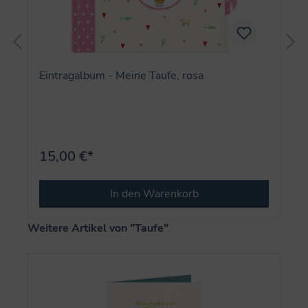
Eintragalbum - Meine Taufe, rosa
15,00 €*
In den Warenkorb
Produktgalerie überspringen
Weitere Artikel von "Taufe"