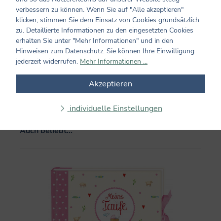
Bewertung schreiben
verbessern zu können. Wenn Sie auf "Alle akzeptieren"
klicken, stimmen Sie dem Einsatz von Cookies grundsätzlich
Bewertungen nur in der aktuellen Sprache anzeigen.
zu. Detaillierte Informationen zu den eingesetzten Cookies
erhalten Sie unter "Mehr Informationen" und in den
Hinweisen zum Datenschutz. Sie können Ihre Einwilligung
Keine Bewertungen gefunden. Teilen Sie Ihre
jederzeit widerrufen.
Mehr Informationen ...
Erfahrungen mit anderen.
Akzeptieren
individuelle Einstellungen
Produktgalerie überspringen
Auch beliebt...