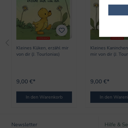
Kleines Küken, erzähl mir
Kleines Kaninchen
von dir (J. Tourlonias)
mir von dir (J. Tou
9,00 €*
9,00 €*
In den Warenkorb
In den Waren
Newsletter
Hilfe & Se