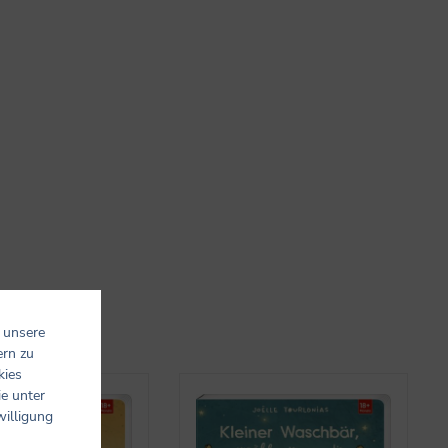
 unsere
ern zu
kies
ie unter
willigung