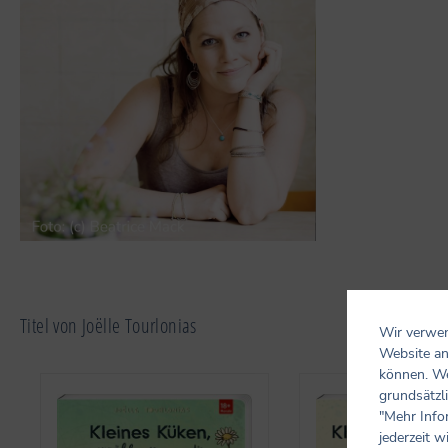
Titel von Joëlle Tourlonias
Wir verwen
Website an
können. We
Produktgalerie überspringen
grundsätzli
"Mehr Info
jederzeit w