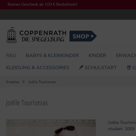
Kleines Geschenk ab 100 € Bestellwert
springen
Zur Hauptnavigation springen
NEU
BABYS & KLEINKINDER
KINDER
ERWAC
KLEIDUNG & ACCESSOIRES
SCHULSTART
G
Kreative
Joëlle Tourlonias
Joëlle Tourlonias
Joëlle Tourlon
studiert. 2009