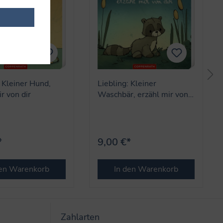
: Kleiner Hund,
Liebling: Kleiner
r von dir
Waschbär, erzähl mir von
dir
*
9,00 €*
den Warenkorb
In den Warenkorb
Zahlarten