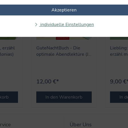
Akzeptieren
individuelle Einstellungen
, erzähl
GuteNachtBuch - Die
Liebling
rlonias)
optimale Abendlektüre (J.
erzähl mi
Tourlonias)
12,00 €*
9,00 €
korb
In den Warenkorb
In 
rvice
Über Uns