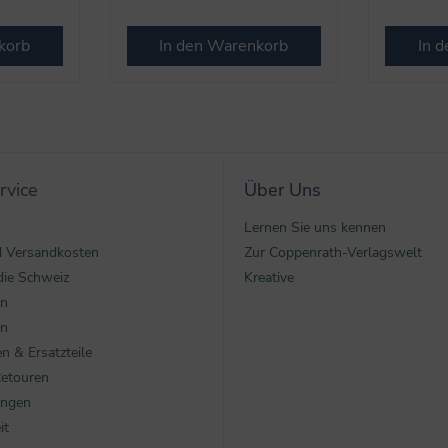
korb
In den Warenkorb
In 
rvice
Über Uns
Lernen Sie uns kennen
nd Versandkosten
Zur Coppenrath-Verlagswelt
die Schweiz
Kreative
en
en
n & Ersatzteile
Retouren
ungen
it