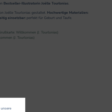
ten
Bestseller-Illustratorin Joëlle Tourlonias
.
on Joëlle Tourlonias gestaltet.
Hochwertige Materialien:
eitig einsetzbar:
perfekt für Geburt und Taufe.
rußkarte: Willkommen (J. Tourlonias)
kommen (J. Tourlonias)
 unsere