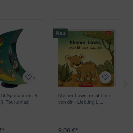
Neu
ht Spieluhr mit 3
Kleiner Löwe, erzähl mir
(J. Tourlonias)
von dir - Liebling (J.
Tourlonias)
€*
9,00 €*