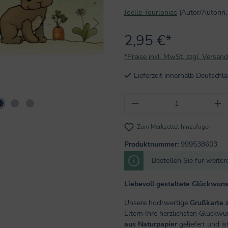
Joëlle Tourlonias
(Autor/Autorin, 
2,95 €*
*Preise inkl. MwSt. zzgl. Versan
Lieferzeit innerhalb Deutsch
Produkt Anzahl: Gi
Zum Merkzettel hinzufügen
Produktnummer:
999538603
Bestellen Sie für weite
Liebevoll gestaltete Glückwun
Unsere hochwertige
Grußkarte 
Eltern Ihre herzlichsten Glückw
aus Naturpapier
geliefert und is