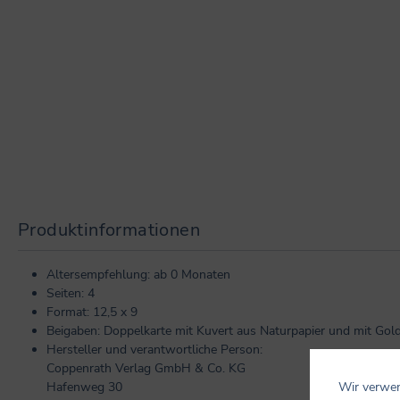
Produktinformationen
Altersempfehlung: ab 0 Monaten
Seiten: 4
Format: 12,5 x 9
Beigaben: Doppelkarte mit Kuvert aus Naturpapier und mit Goldf
Hersteller und verantwortliche Person:
Coppenrath Verlag GmbH & Co. KG
Wir verwen
Hafenweg 30