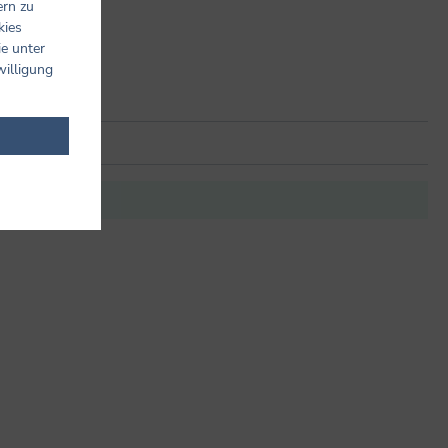
ern zu
kies
ie unter
willigung
it anderen.