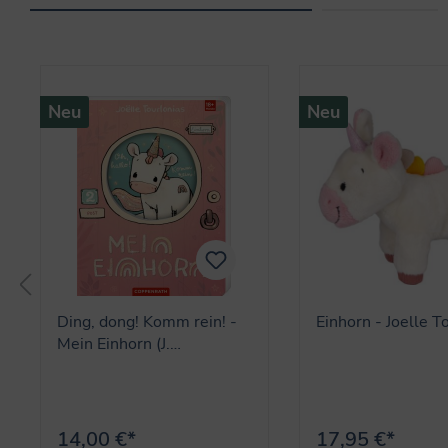
Produktgalerie überspringen
Neu
Neu
Ding, dong! Komm rein! -
Einhorn - Joelle T
Mein Einhorn (J.
Tourlonias)
14,00 €*
17,95 €*