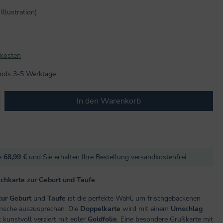
Illustration)
dkosten
lands 3-5 Werktage
b den gewünschten Wert ein oder benutze
In den Warenkorb
re
68,99 €
und Sie erhalten Ihre Bestellung versandkostenfrei.
schkarte zur Geburt und Taufe
zur Geburt
und
Taufe
ist die perfekte Wahl, um frischgebackenen
ünsche auszusprechen. Die
Doppelkarte
wird mit einem
Umschlag
t kunstvoll verziert mit edler
Goldfolie
. Eine besondere Grußkarte mit