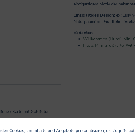
einzigartigem Motiv der bekann
Einzigartiges Design:
exklusiv v
Naturpapier mit Goldfolie.
Viels
Varianten:
Willkommen (Hund), Mini-G
Hase, Mini-Grußkarte: Will
olie / Karte mit Goldfolie
den Cookies, um Inhalte und Angebote personalisieren, die Zugriffe auf