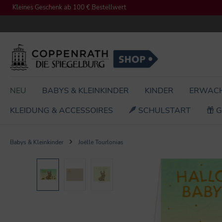
Kleines Geschenk ab 100 € Bestellwert
springen
Zur Hauptnavigation springen
NEU
BABYS & KLEINKINDER
KINDER
ERWAC
KLEIDUNG & ACCESSOIRES
SCHULSTART
G
Babys & Kleinkinder
Joëlle Tourlonias
Bildergalerie überspringen