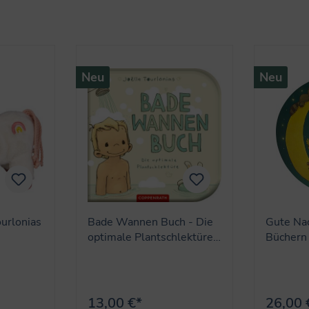
Neu
Neu
ourlonias
Bade Wannen Buch - Die
Gute Nac
optimale Plantschlektüre
Büchern 
(J. Tourlonias)
13,00 €*
26,00 