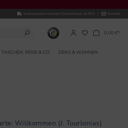
Gratisversand innerhalb Deutschlands ab 69 €
|
Kontakt
0,00 €*
TASCHEN, REISE & CO
DEKO & WOHNEN
rte: Willkommen (J. Tourlonias)