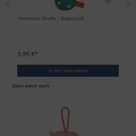
Minirassel Giraffe - BabyGlück
9,95 €*
In den Warenkorb
Produktgalerie überspringen
Dazu passt auch