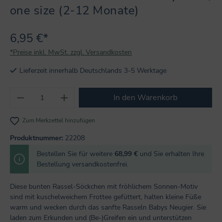
one size (2-12 Monate)
6,95 €*
*Preise inkl. MwSt. zzgl. Versandkosten
Lieferzeit innerhalb Deutschlands 3-5 Werktage
Produkt Anzahl: Gib den gewünschten Wert
In den Warenkorb
Zum Merkzettel hinzufügen
Produktnummer:
22208
Bestellen Sie für weitere
68,99 €
und Sie erhalten Ihre
Bestellung versandkostenfrei.
Diese bunten Rassel-Söckchen mit fröhlichem Sonnen-Motiv
sind mit kuschelweichem Frottee gefüttert, halten kleine Füße
warm und wecken durch das sanfte Rasseln Babys Neugier. Sie
laden zum Erkunden und (Be-)Greifen ein und unterstützen