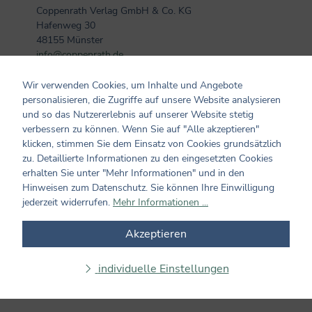
Coppenrath Verlag GmbH & Co. KG
Hafenweg 30
48155 Münster
info@coppenrath.de
Wir verwenden Cookies, um Inhalte und Angebote
personalisieren, die Zugriffe auf unsere Website analysieren
Kundenmeinungen
und so das Nutzererlebnis auf unserer Website stetig
verbessern zu können. Wenn Sie auf "Alle akzeptieren"
0 von 0 Bewertungen
klicken, stimmen Sie dem Einsatz von Cookies grundsätzlich
zu. Detaillierte Informationen zu den eingesetzten Cookies
Bewerten Sie dieses Produkt!
erhalten Sie unter "Mehr Informationen" und in den
Durchschnittliche Bewertung von 0 von 5 Sternen
Hinweisen zum Datenschutz. Sie können Ihre Einwilligung
Teilen Sie Ihre Erfahrungen mit dem Produkt mit anderen
jederzeit widerrufen.
Mehr Informationen ...
Kunden. Ihre Bewertung darf sich ausschließlich auf Produkte
aus verifizierten Käufen beziehen. Diesen Zusammenhang stellen
Akzeptieren
wir sicher, indem Bewertungen nur mit einem vorhandenen
Kundenkonto möglich sind.
individuelle Einstellungen
Bewertung schreiben