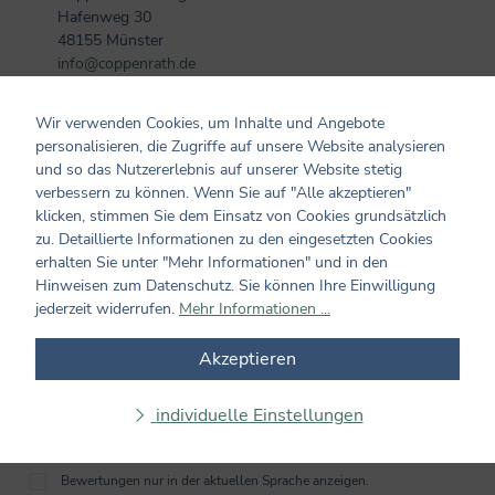
Hafenweg 30
48155 Münster
info@coppenrath.de
Wir verwenden Cookies, um Inhalte und Angebote
Kundenmeinungen
personalisieren, die Zugriffe auf unsere Website analysieren
und so das Nutzererlebnis auf unserer Website stetig
verbessern zu können. Wenn Sie auf "Alle akzeptieren"
0 von 0 Bewertungen
klicken, stimmen Sie dem Einsatz von Cookies grundsätzlich
zu. Detaillierte Informationen zu den eingesetzten Cookies
Bewerten Sie dieses Produkt!
Durchschnittliche Bewertung von 0 von 5 Sternen
erhalten Sie unter "Mehr Informationen" und in den
Teilen Sie Ihre Erfahrungen mit dem Produkt mit anderen
Hinweisen zum Datenschutz. Sie können Ihre Einwilligung
Kunden. Ihre Bewertung darf sich ausschließlich auf Produkte
jederzeit widerrufen.
Mehr Informationen ...
aus verifizierten Käufen beziehen. Diesen Zusammenhang stellen
wir sicher, indem Bewertungen nur mit einem vorhandenen
Akzeptieren
Kundenkonto möglich sind.
individuelle Einstellungen
Bewertung schreiben
Bewertungen nur in der aktuellen Sprache anzeigen.