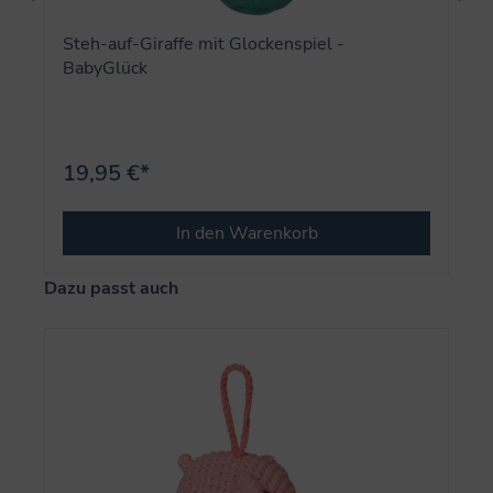
Steh-auf-Giraffe mit Glockenspiel -
BabyGlück
19,95 €*
In den Warenkorb
Produktgalerie überspringen
Dazu passt auch