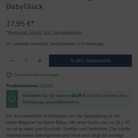
BabyGlück
17,95 €*
*Preise inkl. MwSt. zzgl. Versandkosten
Lieferzeit innerhalb Deutschlands 3-5 Werktage
Produkt Anzahl: Gib den gewünschten Wert
In den Warenkorb
Zum Merkzettel hinzufügen
Produktnummer:
22202
Bestellen Sie für weitere
68,99 €
und Sie erhalten Ihre
Bestellung versandkostenfrei.
Der kuschelweiche Schutzengel von Die Spiegelburg ist der
ideale Begleiter für kleine Babys. Mit einer Größe von ca. 26 x 30
cm ist es ideal zum Kuscheln, Greifen und Festhalten. Das sanfte
Material bietet Geborgenheit und Trost und sorgt für wohlige